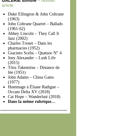
GALERIE sonore
– Nouvel
article
Duke Ellington & John Coltrane
(1963)
John Coltrane Quartet – Ballads
(1961-62)
Abbey Lincoln – They Call It
Jazz (2002)
Charles Trenet – Dans les
pharmacies (1952)
Giacinto Scelsi – Quatuor N° 4
Joey Alexander – Lush Life
(2015)
Tōru Takemitsu – Distance de
fée (1951)
John Adams – China Gates
(1977)
Hommage à Éliane Radigue –
Occam Delta XV (2018)
Cat Hope – Wanderlust (2018)
Dans la même rubrique…