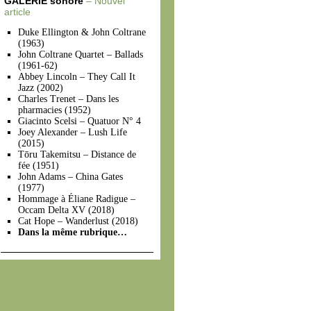
GALERIE sonore
– Nouvel
article
Duke Ellington & John Coltrane
(1963)
John Coltrane Quartet – Ballads
(1961-62)
Abbey Lincoln – They Call It
Jazz (2002)
Charles Trenet – Dans les
pharmacies (1952)
Giacinto Scelsi – Quatuor N° 4
Joey Alexander – Lush Life
(2015)
Tōru Takemitsu – Distance de
fée (1951)
John Adams – China Gates
(1977)
Hommage à Éliane Radigue –
Occam Delta XV (2018)
Cat Hope – Wanderlust (2018)
Dans la même rubrique…