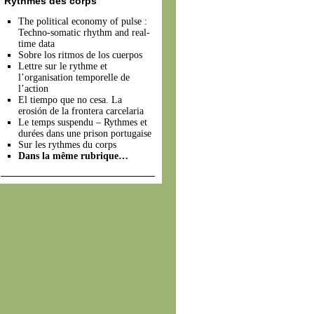
Rythmes des corps
The political economy of pulse :
Techno-somatic rhythm and real-
time data
Sobre los ritmos de los cuerpos
Lettre sur le rythme et
l’organisation temporelle de
l’action
El tiempo que no cesa. La
erosión de la frontera carcelaria
Le temps suspendu – Rythmes et
durées dans une prison portugaise
Sur les rythmes du corps
Dans la même rubrique…