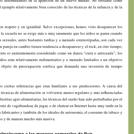
do determinantes en la aparición de un nuevo mundo. No obstante como
l ejemplo relativamente bien conocido de las técnicas de la infancia y de la
en respeto y en igualdad. Salvo excepciones, hemos visto desaparecer los
n la escuela no se exige más o muy raramente que los niños se paren cuando
as sexuales, antes bastantes tardías y a menudo estereotipadas, son cada vez
n pareja en cambio tienen tendencia a desaparecer y el rock, en otro tiempo,
ente es unánimemente considerado como un danza “cursi o anticuada”; los
años eran relativamente rudimentarios y a menudo limitados a un objetivo
o objeto de preocupación estética que demanda una inversión de tiempo
o ciertas referencias que eran familiares a sus predecesores. A causa del
s técnicas de alimentación se volvieron menos regulares y más influenciadas
dustrias agro-alimentarias, las técnicas del sueño han sido perturbadas por el
ente de vagabundear, de jugar, o de chatear en Internet hasta muy tarde en la
os fabricantes y también de los ideales de autonomía, el consumo de tabaco y
no y de manera mucho más masiva.
alma/cuerpo a las maneras corporales de fluir