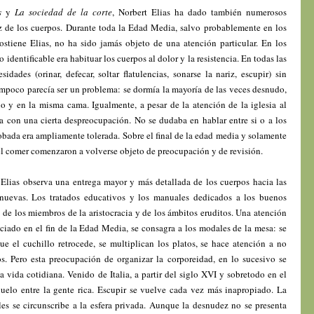
s
y
La sociedad de la corte
, Norbert Elias ha dado también numerosos
z de los cuerpos. Durante toda la Edad Media, salvo probablemente en los
ostiene Elias, no ha sido jamás objeto de una atención particular. En los
o identificable era habituar los cuerpos al dolor y la resistencia. En todas las
sidades (orinar, defecar, soltar flatulencias, sonarse la nariz, escupir) sin
poco parecía ser un problema: se dormía la mayoría de las veces desnudo,
o y en la misma cama. Igualmente, a pesar de la atención de la iglesia al
da con una cierta despreocupación. No se dudaba en hablar entre si o a los
obada era ampliamente tolerada. Sobre el final de la edad media y solamente
 y el comer comenzaron a volverse objeto de preocupación y de revisión.
Elias observa una entrega mayor y más detallada de los cuerpos hacia las
 nuevas. Los tratados educativos y los manuales dedicados a los buenos
 de los miembros de la aristocracia y de los ámbitos eruditos. Una atención
niciado en el fin de la Edad Media, se consagra a los modales de la mesa: se
ue el cuchillo retrocede, se multiplican los platos, se hace atención a no
os. Pero esta preocupación de organizar la corporeidad, en lo sucesivo se
a vida cotidiana. Venido de Italia, a partir del siglo XVI y sobretodo en el
uelo entre la gente rica. Escupir se vuelve cada vez más inapropiado. La
les se circunscribe a la esfera privada. Aunque la desnudez no se presenta