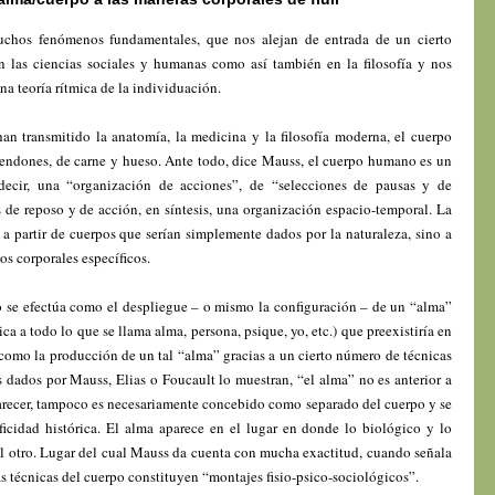
uchos fenómenos fundamentales, que nos alejan de entrada de un cierto
 las ciencias sociales y humanas como así también en la filosofía y nos
na teoría rítmica de la individuación.
n transmitido la anatomía, la medicina y la filosofía moderna, el cuerpo
ndones, de carne y hueso. Ante todo, dice Mauss, el cuerpo humano es un
 decir, una “organización de acciones”, de “selecciones de pausas y de
de reposo y de acción, en síntesis, una organización espacio-temporal. La
a partir de cuerpos que serían simplemente dados por la naturaleza, sino a
os corporales específicos.
 se efectúa como el despliegue – o mismo la configuración – de un “alma”
a a todo lo que se llama alma, persona, psique, yo, etc.) que preexistiría en
omo la producción de un tal “alma” gracias a un cierto número de técnicas
 dados por Mauss, Elias o Foucault lo muestran, “el alma” no es anterior a
parecer, tampoco es necesariamente concebido como separado del cuerpo y se
icidad histórica. El alma aparece en el lugar en donde lo biológico y lo
el otro. Lugar del cual Mauss da cuenta con mucha exactitud, cuando señala
las técnicas del cuerpo constituyen “montajes fisio-psico-sociológicos”.