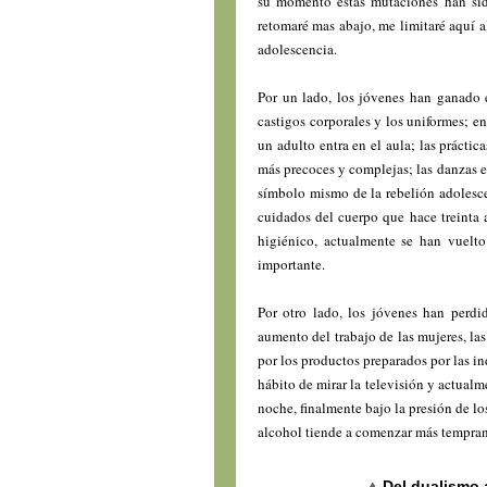
su momento estas mutaciones han si
retomaré mas abajo, me limitaré aquí a
adolescencia.
Por un lado, los jóvenes han ganado 
castigos corporales y los uniformes; e
un adulto entra en el aula; las práctic
más precoces y complejas; las danzas e
símbolo mismo de la rebelión adolesc
cuidados del cuerpo que hace treinta 
higiénico, actualmente se han vuelt
importante.
Por otro lado, los jóvenes han perdid
aumento del trabajo de las mujeres, la
por los productos preparados por las in
hábito de mirar la televisión y actualm
noche, finalmente bajo la presión de l
alcohol tiende a comenzar más tempra
Del dualismo 