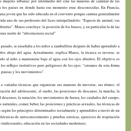
s mujeres urbanas: por intermedio del cine las maneras de caminar de las
n los países en donde hasta ese momento eran desconocidas. En Francia,
 una joven que ha sido educada en el convento porque camina generalmente
rda uno de sus profesores del liceo interpelándolo: “Especie de animal, vas
iertas”. Mauss concluye: la posición de los brazos, y en particular la de las
a suerte de “idiosincrasia social”
l pasado, se enseñaba a los niños a zambullirse después de haber aprendido a
irlos abajo del agua. Actualmente, explica Mauss, la técnica es inversa: se
do al niño a mantenerse bajo el agua con los ojos abiertos. El objetivo es
los reflejos instintivos pero peligrosos de los ojos: “creamos de esta forma
s pausas y los movimientos”.
 a variadas técnicas que organizan sus maneras de moverse, sus ritmos: el
ciación del adolescente, el sueño, las posiciones de descanso, la marcha, la
, el descenso, la natación, los movimientos de fuerza, los cuidados del cuerpo,
 naturales, comer, beber, las posiciones y prácticas sexuales, las técnicas de
s según los principios determinados socialmente y aprendidos a través de un
 (técnicas de autoconocimiento y pruebas estoicas, ejercicios de respiración
s tradicionales, educación en las sociedades modernas).