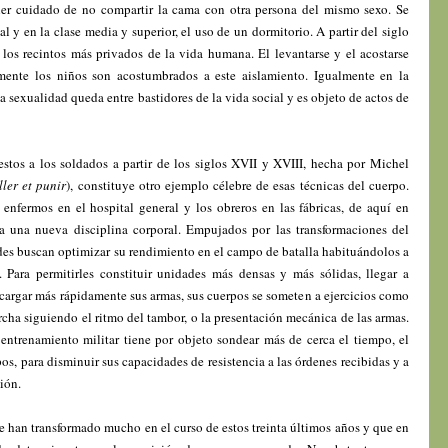
er cuidado de no compartir la cama con otra persona del mismo sexo. Se
 y en la clase media y superior, el uso de un dormitorio. A partir del siglo
 los recintos más privados de la vida humana. El levantarse y el acostarse
mente los niños son acostumbrados a este aislamiento. Igualmente en la
la sexualidad queda entre bastidores de la vida social y es objeto de actos de
estos a los soldados a partir de los siglos XVII y XVIII, hecha por Michel
ller et punir
), constituye otro ejemplo célebre de esas técnicas del cuerpo.
 enfermos en el hospital general y los obreros en las fábricas, de aquí en
a una nueva disciplina corporal. Empujados por las transformaciones del
ades buscan optimizar su rendimiento en el campo de batalla habituándolos a
s. Para permitirles constituir unidades más densas y más sólidas, llegar a
cargar más rápidamente sus armas, sus cuerpos se someten a ejercicios como
archa siguiendo el ritmo del tambor, o la presentación mecánica de las armas.
entrenamiento militar tiene por objeto sondear más de cerca el tiempo, el
s, para disminuir sus capacidades de resistencia a las órdenes recibidas y a
ión.
se han transformado mucho en el curso de estos treinta últimos años y que en