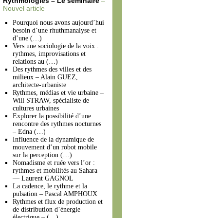
Rythmologies – Le séminaire
–
Nouvel article
Pourquoi nous avons aujourd’hui
besoin d’une rhuthmanalyse et
d’une (…)
Vers une sociologie de la voix :
rythmes, improvisations et
relations au (…)
Des rythmes des villes et des
milieux – Alain GUEZ,
architecte-urbaniste
Rythmes, médias et vie urbaine –
Will STRAW, spécialiste de
cultures urbaines
Explorer la possibilité d’une
rencontre des rythmes nocturnes
– Edna (…)
Influence de la dynamique de
mouvement d’un robot mobile
sur la perception (…)
Nomadisme et ruée vers l’or :
rythmes et mobilités au Sahara
— Laurent GAGNOL
La cadence, le rythme et la
pulsation – Pascal AMPHOUX
Rythmes et flux de production et
de distribution d’énergie
électrique – (…)