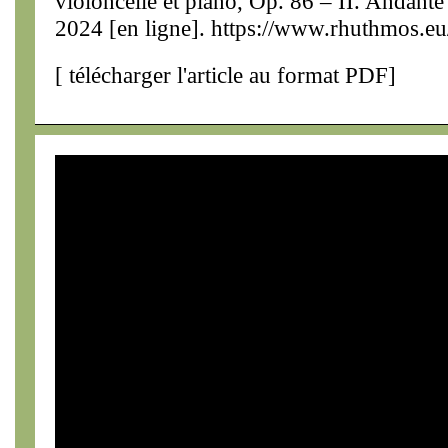
violoncelle et piano, Op. 86 – II. Andant
2024 [en ligne]. https://www.rhuthmos.eu
[
télécharger l'article au format PDF
]