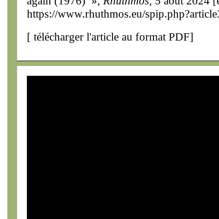
again (1976) »,
Rhuthmos
, 5 août 2024 [
https://www.rhuthmos.eu/spip.php?articl
[
télécharger l'article au format PDF
]