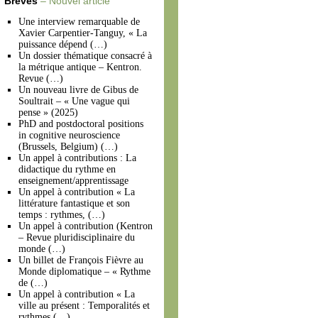
Brèves
– Nouvel article
Une interview remarquable de
Xavier Carpentier-Tanguy, « La
puissance dépend (…)
Un dossier thématique consacré à
la métrique antique – Kentron.
Revue (…)
Un nouveau livre de Gibus de
Soultrait – « Une vague qui
pense » (2025)
PhD and postdoctoral positions
in cognitive neuroscience
(Brussels, Belgium) (…)
Un appel à contributions : La
didactique du rythme en
enseignement/apprentissage
Un appel à contribution « La
littérature fantastique et son
temps : rythmes, (…)
Un appel à contribution (Kentron
– Revue pluridisciplinaire du
monde (…)
Un billet de François Fièvre au
Monde diplomatique – « Rythme
de (…)
Un appel à contribution « La
ville au présent : Temporalités et
rythmes (…)