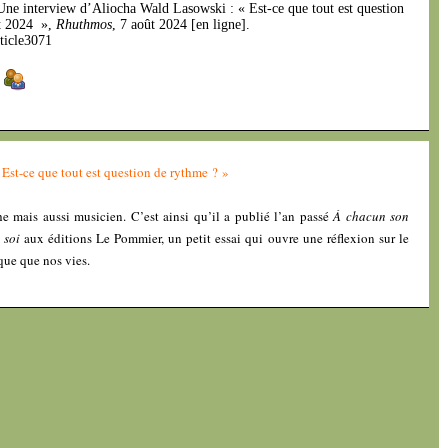
 Une interview d’Aliocha Wald Lasowski : « Est-ce que tout est question
ût 2024 »,
Rhuthmos
, 7 août 2024 [en ligne].
ticle3071
]
Est-ce que tout est question de rythme ? »
e mais aussi musicien. C’est ainsi qu’il a publié l’an passé
À chacun son
 soi
aux éditions Le Pommier, un petit essai qui ouvre une réflexion sur le
que que nos vies.