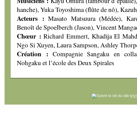
Musiciens :
Kayu Omura (tambour d’épaule),
hanche), Yuka Toyoshima (flûte de nô), Kazuh
Acteurs :
Masato Matsuura (Médée), Kare
Benoît de Spoelberch (Jason), Vincent Manga
Chœur :
Richard Emmert, Khadija El Mahd
Ngo Si Xuyen, Laura Sampson, Ashley Thorp
Création :
Compagnie Sangaku en collab
Nohgaku et l’école des Deux Spirales
RSS