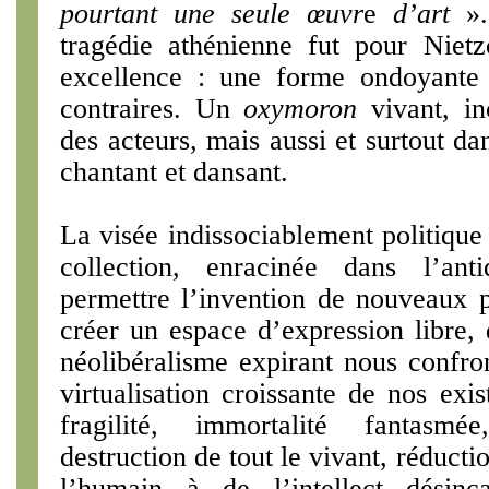
pourtant une seule œuvr
e
d’art
».
tragédie athénienne fut pour Niet
excellence : une forme ondoyante 
contraires. Un
oxymoron
vivant, in
des acteurs, mais aussi et surtout d
chantant et dansant.
La visée indissociablement politique 
collection, enracinée dans l’ant
permettre l’invention de nouveaux po
créer un espace d’expression libre
néolibéralisme expirant nous confron
virtualisation croissante de nos exi
fragilité, immortalité fantasmé
destruction de tout le vivant, réducti
l’humain à de l’intellect désin