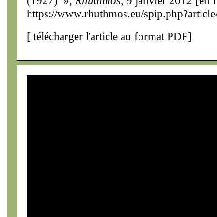
(1927) »,
Rhuthmos
, 9 janvier 2012 [en l
https://www.rhuthmos.eu/spip.php?articl
[
télécharger l'article au format PDF
]