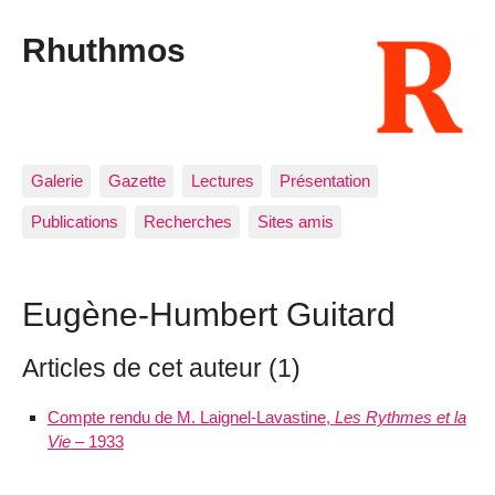
Rhuthmos
Galerie
Gazette
Lectures
Présentation
Publications
Recherches
Sites amis
Eugène-Humbert Guitard
Articles de cet auteur (1)
Compte rendu de M. Laignel-Lavastine,
Les Rythmes et la
Vie
– 1933