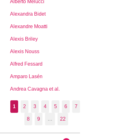
Alberto Melucci
Alexandra Bidet
Alexandre Moatti
Alexis Briley
Alexis Nouss
Alfred Fessard
Amparo Lasén
Andrea Cavagna et al.
1
2
3
4
5
6
7
8
9
…
22