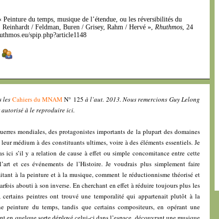
« Peinture du temps, musique de l’étendue, ou les réversibilités du
, Reinhardt / Feldman, Buren / Grisey, Rahm / Hervé »,
Rhuthmos
, 24
huthmos.eu/spip.php?article1148
]
s les
Cahiers du MNAM
N° 125
à l’aut. 2013. Nous remercions Guy Lelong
autorisé à le reproduire ici.
uerres mondiales, des protagonistes importants de la plupart des domaines
t leur médium à des constituants ultimes, voire à des éléments essentiels. Je
 ici s’il y a relation de cause à effet ou simple concomitance entre cette
l’art et ces événements de l’Histoire. Je voudrais plus simplement faire
mitant à la peinture et à la musique, comment le réductionnisme théorisé et
fois abouti à son inverse. En cherchant en effet à réduire toujours plus les
 certains peintres ont trouvé une temporalité qui appartenait plutôt à la
ne peinture du temps, tandis que certains compositeurs, en opérant une
 ont en quelque sorte déployé celui-ci dans l’espace, découvrant une musique