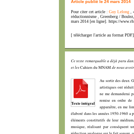
Article publié le 24 mars 2014
Pour citer cet article :
Guy Lelong
, 
réductionnisme , Greenberg / Boulez
mars 2014 [en ligne]. https://www.r
[
télécharger l'article au format PDF
Ce texte remarquable a déjà paru dan
et les
Cahiers du MNAM
de nous avoir 
Au sortir des deux G
artistiques ont rédui
ne me demanderai pas
remise en ordre de 
Texte intégral
apparaître, en me li
élaboré dans les années 1950-1960 a par
éléments constitutifs de leur médium,
musique, réalisant par conséquent u
réduction analogue sur le fait sonore,