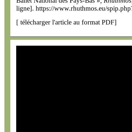
Ballet National des Pays-Bas »,
Rhuthmos
ligne]. https://www.rhuthmos.eu/spip.php
[
télécharger l'article au format PDF
]