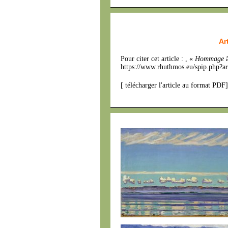
Ar
Pour citer cet article : , «
Hommage
à
https://www.rhuthmos.eu/spip.php?ar
[
télécharger l'article au format PDF
]