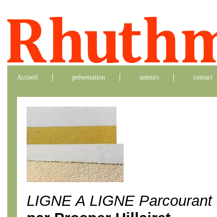
Accueil
présentation
auteurs
contact
LIGNE A LIGNE Parcourant le