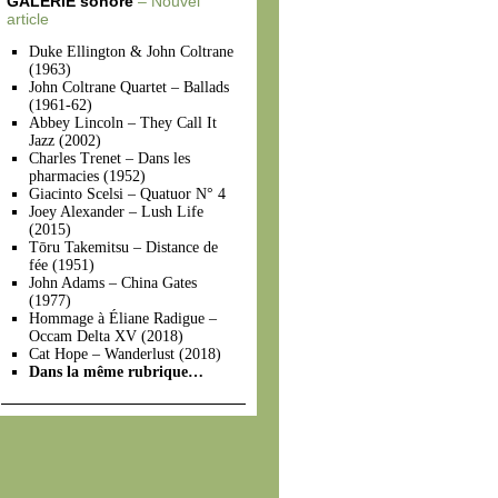
GALERIE sonore
– Nouvel
article
Duke Ellington & John Coltrane
(1963)
John Coltrane Quartet – Ballads
(1961-62)
Abbey Lincoln – They Call It
Jazz (2002)
Charles Trenet – Dans les
pharmacies (1952)
Giacinto Scelsi – Quatuor N° 4
Joey Alexander – Lush Life
(2015)
Tōru Takemitsu – Distance de
fée (1951)
John Adams – China Gates
(1977)
Hommage à Éliane Radigue –
Occam Delta XV (2018)
Cat Hope – Wanderlust (2018)
Dans la même rubrique…