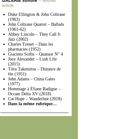
GALERIE sonore
– Nouvel
article
Duke Ellington & John Coltrane
(1963)
John Coltrane Quartet – Ballads
(1961-62)
Abbey Lincoln – They Call It
Jazz (2002)
Charles Trenet – Dans les
pharmacies (1952)
Giacinto Scelsi – Quatuor N° 4
Joey Alexander – Lush Life
(2015)
Tōru Takemitsu – Distance de
fée (1951)
John Adams – China Gates
(1977)
Hommage à Éliane Radigue –
Occam Delta XV (2018)
Cat Hope – Wanderlust (2018)
Dans la même rubrique…