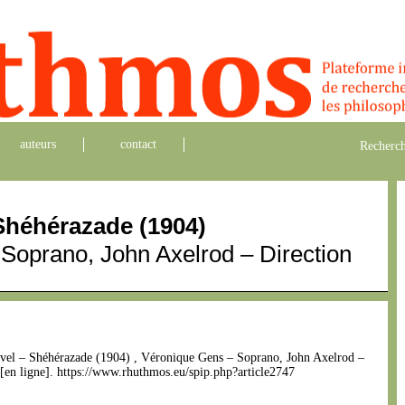
auteurs
contact
Recherch
Shéhérazade (1904)
Soprano, John Axelrod – Direction
 Ravel – Shéhérazade (1904) , Véronique Gens – Soprano, John Axelrod –
[en ligne]. https://www.rhuthmos.eu/spip.php?article2747