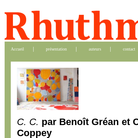
Accueil
présentation
auteurs
contact
C. C.
par Benoît Gréan et C
Coppey