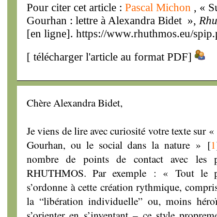
Pour citer cet article :
Pascal Michon
, « S
Gourhan : lettre à Alexandra Bidet »,
Rhu
[en ligne]. https://www.rhuthmos.eu/spip.
[
télécharger l'article au format PDF
]
Chère Alexandra Bidet,
Je viens de lire avec curiosité votre texte sur 
Gourhan, ou le social dans la nature »
[
1
nombre de points de contact avec les p
RHUTHMOS. Par exemple : « Tout le pr
s’ordonne à cette création rythmique, compr
la “libération individuelle” ou, moins hér
s’orienter en s’inventant – ce style propre