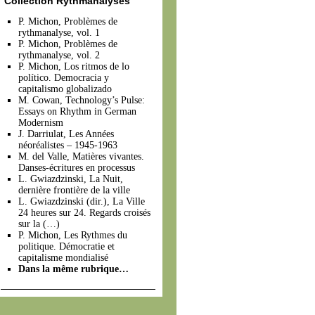
Collection Rythmanalyses
P. Michon, Problèmes de
rythmanalyse, vol. 1
P. Michon, Problèmes de
rythmanalyse, vol. 2
P. Michon, Los ritmos de lo
político. Democracia y
capitalismo globalizado
M. Cowan, Technology’s Pulse:
Essays on Rhythm in German
Modernism
J. Darriulat, Les Années
néoréalistes – 1945-1963
M. del Valle, Matières vivantes.
Danses-écritures en processus
L. Gwiazdzinski, La Nuit,
dernière frontière de la ville
L. Gwiazdzinski (dir.), La Ville
24 heures sur 24. Regards croisés
sur la (…)
P. Michon, Les Rythmes du
politique. Démocratie et
capitalisme mondialisé
Dans la même rubrique…