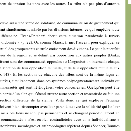
nent de tension les unes avec les autres. La tribu n’a pas plus d’autorité
rouve ainsi une forme de solidarité, de communauté ou de groupement qui
étant simultanément minée par les divisions internes, ce qui empêche toute
ifférenciée. Evans-Pritchard décrit cette situation paradoxale à travers
 ordonnée » (p. 22). Or, comme Mauss, il met l’accent, pour expliquer ce
entiel des groupements et sur le croisement des divisions. Le peuple nuer fait
ues de la région et se définit par opposition aux autres peuples (Dinka,
stituent sont des communautés opposées : « L’organisation interne de chaque
 fonction de leur opposition mutuelle, et de leur opposition mutuelle aux
(p. 148). Et les sections de chacune des tribus sont de la même façon en
outefois, simultanément, dans ces systèmes polysegmentaires un individu est
mmunautés qui sont hétérogènes, voire concurrentes. Quelqu’un peut être
 partie d’un clan qui s’étend sur une autre section et ressentir de ce fait une
ection différente de la sienne. Voilà donc ce qui explique l’étrange
oivent bien sûr compter avec leur parenté ou avec la solidarité qui lie leur
s, mais ces liens ne sont pas permanents et se changent périodiquement en
 communautés » n’est en rien contradictoire avec un « individualisme »
ès nombreux sociologues et anthropologues répètent depuis Spencer, Tönnies