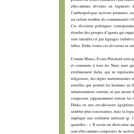
elles-mêmes divisées en segments d
l’anthropologue sections primaires, sec
un certain nombre de communautés vil
Ces divisions politiques corresponde
étendus des groupes d’agnats qui rappor
sont interdits) et par lignages (subdivi
tribus. Enfin, toutes ces divisions se cr
Comme Mauss, Evans-Pritchard note que
et commune à tous les Nuer, mais qu’
extrêmement lâche, qui ne représente 
religieuses, des règles matrimoniales 
entailles que portent les hommes au fro
administration centrale, ni par aucun d
composent (apparemment surtout les tr
Dinka ou aux envahisseurs égyptiens e
sembler plus consistantes, mais la logi
implique une solidarité militaire (p. 
querelles : « Il existe un droit entre m
sont elles-mêmes composées de sections