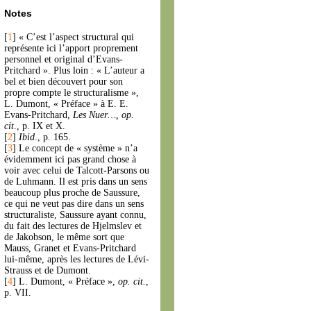
Notes
[
1
]
« C’est l’aspect structural qui
représente ici l’apport proprement
personnel et original d’Evans-
Pritchard ». Plus loin : « L’auteur a
bel et bien découvert pour son
propre compte le structuralisme »,
L. Dumont, « Préface » à E. E.
Evans-Pritchard,
Les Nuer…, op.
cit
., p. IX et X.
[
2
]
Ibid
., p. 165.
[
3
]
Le concept de « système » n’a
évidemment ici pas grand chose à
voir avec celui de Talcott-Parsons ou
de Luhmann. Il est pris dans un sens
beaucoup plus proche de Saussure,
ce qui ne veut pas dire dans un sens
structuraliste, Saussure ayant connu,
du fait des lectures de Hjelmslev et
de Jakobson, le même sort que
Mauss, Granet et Evans-Pritchard
lui-même, après les lectures de Lévi-
Strauss et de Dumont.
[
4
]
L. Dumont, « Préface »,
op. cit.
,
p. VII.