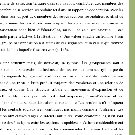
bre de sa section tertiaire dans son rapport conflictuel aux membres des
 membre de sa section secondaire (et dans un rapport de coopération avec les
) dans son rapport aux membres des autres sections secondaires, et ainsi de
nc, comme les variations sémantiques des dénominations de groupe le
partenance sont bien différentielles, mais – et cela est essentiel – ces
ande partie relatives à la situation : « Une valeur attache un homme à son
 groupe par opposition à d’autres de ces segments, et la valeur qui domine
ociale dans laquelle il se trouve » (p. 163).
 pas une structure mais, de nouveau, un rythme. Les groupements sont à
 travers une succession de fusions et de fissions. L’alternance rythmique du
érents segments lignagers et territoriaux est au fondement de l’individuation
eur d’une tribu la lutte produit toujours des vendettas et une relation de
ribaux et donne à la structure tribale un mouvement d’expansion et de
ette réalité passée jusque-là tout à fait inaperçue, Evans-Pritchard utilise
 distendent et se retendent alternativement : « Les vendettas n’impliquent
 les contacts sociaux n’en continuent pas moins comme à l’ordinaire. Les
iation aux classes d’âges, d’intérêts militaires, voire économiques, n’en sont
mme des élastiques entre les sections : capables de s’étirer considérablement
erturbés, elles ramènent toujours les communautés l’une vers l’autre et les