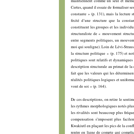
maintiennent comme un seul et même 
Certes, quand il essaie de formaliser se
constante » (p. 131), mais la lecture s
fixité d’une structure que la const
constituent les groupes et les individu
structuraliste de « mouvement struct
entre segments politiques, un mouveme
moi qui souligne). Loin de Lévi-Strauss
la structure politique » (p. 175) et no
politiques sont relatifs et dynamiques 
description structurale au primat de la
fait que les valeurs qui les déterminen
réalités politiques logiques et uniforme
vont de soi » (p. 164).
De ces descriptions, on retire le senti
les rythmes morphologiques notés plus h
les rivalités sont beaucoup plus fréqu
compensation s’imposent plus facileme
Kwakiutl en plaçant les pics de la confl
rentre en ligne de compte qui complique