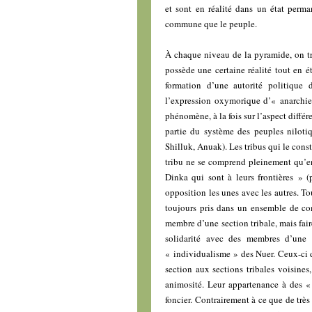
et sont en réalité dans un état perma
commune que le peuple.
À chaque niveau de la pyramide, on t
possède une certaine réalité tout en 
formation d’une autorité politique d
l’expression oxymorique d’« anarchie
phénomène, à la fois sur l’aspect différ
partie du système des peuples nilotiq
Shilluk, Anuak). Les tribus qui le con
tribu ne se comprend pleinement qu’en
Dinka qui sont à leurs frontières » 
opposition les unes avec les autres. T
toujours pris dans un ensemble de co
membre d’une section tribale, mais faire
solidarité avec des membres d’une s
« individualisme » des Nuer. Ceux-ci d
section aux sections tribales voisine
animosité. Leur appartenance à des «
foncier. Contrairement à ce que de tr