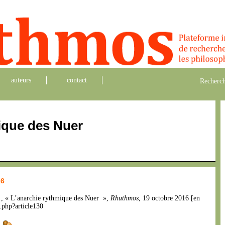
auteurs
contact
Recherch
ique des Nuer
16
n
, « L’anarchie rythmique des Nuer »,
Rhuthmos
, 19 octobre 2016 [en
.php?article130