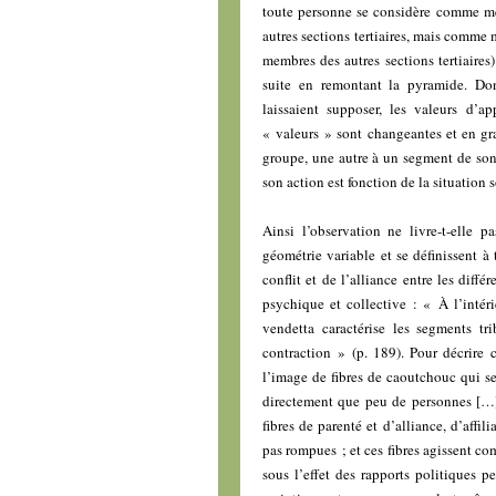
toute personne se considère comme mem
autres sections tertiaires, mais comme
membres des autres sections tertiaires
suite en remontant la pyramide. Do
laissaient supposer, les valeurs d’ap
« valeurs » sont changeantes et en gr
groupe, une autre à un segment de son
son action est fonction de la situation s
Ainsi l’observation ne livre-t-elle
géométrie variable et se définissent à
conflit et de l’alliance entre les diff
psychique et collective : « À l’intéri
vendetta caractérise les segments t
contraction » (p. 189). Pour décrire c
l’image de fibres de caoutchouc qui se
directement que peu de personnes […]
fibres de parenté et d’alliance, d’affil
pas rompues ; et ces fibres agissent co
sous l’effet des rapports politiques p