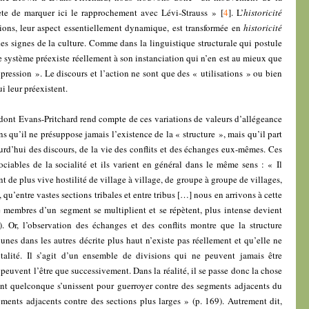
égète de marquer ici le rapprochement avec Lévi-Strauss »
[
4
]
. L’
historicité
ons, leur aspect essentiellement dynamique, est transformée en
historicité
des signes de la culture. Comme dans la linguistique structurale qui postule
 le système préexiste réellement à son instanciation qui n’en est au mieux que
pression ». Le discours et l’action ne sont que des « utilisations » ou bien
i leur préexistent.
 dont Evans-Pritchard rend compte de ces variations de valeurs d’allégeance
 qu’il ne présuppose jamais l’existence de la « structure », mais qu’il part
urd’hui des discours, de la vie des conflits et des échanges eux-mêmes. Ces
ociables de la socialité et ils varient en général dans le même sens : « Il
de plus vive hostilité de village à village, de groupe à groupe de villages,
re, qu’entre vastes sections tribales et entre tribus […] nous en arrivons à cette
e membres d’un segment se multiplient et se répètent, plus intense devient
). Or, l’observation des échanges et des conflits montre que la structure
unes dans les autres décrite plus haut n’existe pas réellement et qu’elle ne
talité. Il s’agit d’un ensemble de divisions qui ne peuvent jamais être
peuvent l’être que successivement. Dans la réalité, il se passe donc la chose
t quelconque s’unissent pour guerroyer contre des segments adjacents du
ments adjacents contre des sections plus larges » (p. 169). Autrement dit,