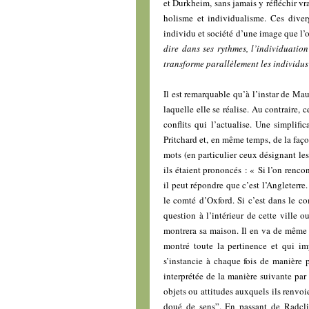
et Durkheim, sans jamais y réfléchir vr
holisme et individualisme. Ces diverg
individu et société d’une image que l’o
dire dans ses rythmes, l’individuatio
transforme parallèlement les individus 
Il est remarquable qu’à l’instar de Mau
laquelle elle se réalise. Au contraire,
conflits qui l’actualise. Une simplifi
Pritchard et, en même temps, de la façon
mots (en particulier ceux désignant les
ils étaient prononcés : « Si l’on renc
il peut répondre que c’est l’Angleterre
le comté d’Oxford. Si c’est dans le co
question à l’intérieur de cette ville ou
montrera sa maison. Il en va de même a
montré toute la pertinence et qui im
s’instancie à chaque fois de manière p
interprétée de la manière suivante p
objets ou attitudes auxquels ils renvo
doué de sens”. En passant de Radcl