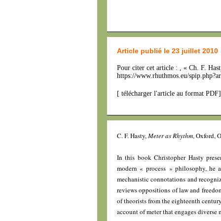
Article publié le 23 juillet 2010
Pour citer cet article : , « Ch. F. Has
https://www.rhuthmos.eu/spip.php?ar
[
télécharger l'article au format PDF
]
C. F. Hasty,
Meter as Rhythm
, Oxford, 
In this book Christopher Hasty prese
modern « process » philosophy, he ad
mechanistic connotations and recognize
reviews oppositions of law and freedom
of theorists from the eighteenth century
account of meter that engages diverse m