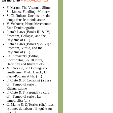
En librairie
– NOUVEAUTÉS
F. Mason, The Viscous : Slime,
Stickiness, Fondling, Mixtures
S. Chiffoleau, Une histoire du
temps dans le monde arabe
V. Viehöver, Henri Meschonnic.
Eine Denkbiografie
Plato’s Laws (Books III & IV) :
Freedom, Collapse, and the
Rhythms of (…)
Plato’s Laws (Books V & VI) :
Freedom, Virtue, and the
Rhythms of (…)
Ch. Strosetzki (Editor,
Contributor), & 18 more,
Harmony and Rhythm of (…)
M. Dickson, V. Dominguez-
Guillaume, M.-L. Haack, D.
Paris-Poulain et Ph. (…)
F. Cleto & S. Consonni (a cura
di), Tempo di serie :
Rigenerazione
F. Cleto & F. Pasquali (a cura
di), Tempo di serie : La
temporalità (…)
C. Maitte & D.Terrier (dir.), Les
rythmes du labeur : Enquête sur
le (…)