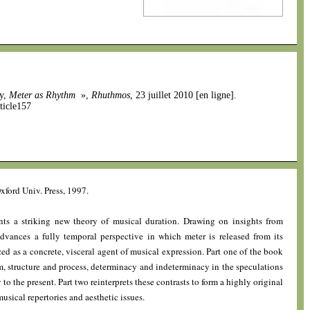
ty,
Meter as Rhythm
»,
Rhuthmos
, 23 juillet 2010 [en ligne].
ticle157
Oxford Univ. Press, 1997.
nts a striking new theory of musical duration. Drawing on insights from
vances a fully temporal perspective in which meter is released from its
d as a concrete, visceral agent of musical expression. Part one of the book
, structure and process, determinacy and indeterminacy in the speculations
 to the present. Part two reinterprets these contrasts to form a highly original
usical repertories and aesthetic issues.