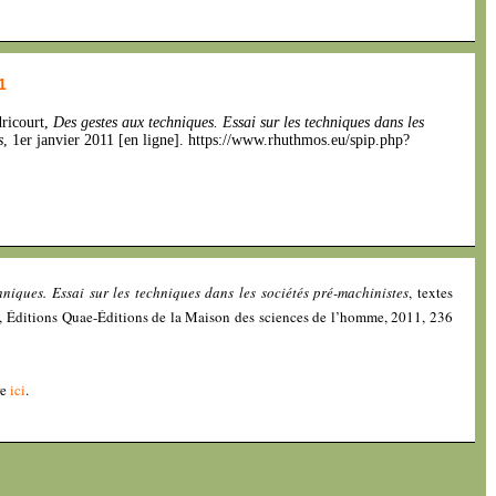
1
dricourt,
Des gestes aux techniques. Essai sur les techniques dans les
s
, 1er janvier 2011 [en ligne]. https://www.rhuthmos.eu/spip.php?
hniques. Essai sur les techniques dans les sociétés pré-machinistes
, textes
aris, Éditions Quae-Éditions de la Maison des sciences de l’homme, 2011, 236
re
ici
.