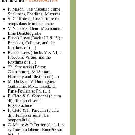
En librairie
– NOUVEAUTÉS
F. Mason, The Viscous : Slime,
Stickiness, Fondling, Mixtures
S. Chiffoleau, Une histoire du
temps dans le monde arabe
V. Viehöver, Henri Meschonnic.
Eine Denkbiografie
Plato’s Laws (Books III & IV) :
Freedom, Collapse, and the
Rhythms of (…)
Plato’s Laws (Books V & VI) :
Freedom, Virtue, and the
Rhythms of (…)
Ch. Strosetzki (Editor,
Contributor), & 18 more,
Harmony and Rhythm of (…)
M. Dickson, V. Dominguez-
Guillaume, M.-L. Haack, D.
Paris-Poulain et Ph. (…)
F. Cleto & S. Consonni (a cura
di), Tempo di serie :
Rigenerazione
F. Cleto & F. Pasquali (a cura
di), Tempo di serie : La
temporalità (…)
C. Maitte & D.Terrier (dir.), Les
rythmes du labeur : Enquête sur
le (…)