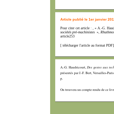
Article publié le 1er janvier 201
Pour citer cet article : , « A.-G. Hau
sociétés pré-machinistes
»,
Rhuthmo
article253
[
télécharger l'article au format PDF
]
A.-G. Haudricourt,
Des gestes aux tec
présentés par J.-F. Bert, Versailles-P
p.
On trouvera un compte rendu de ce liv