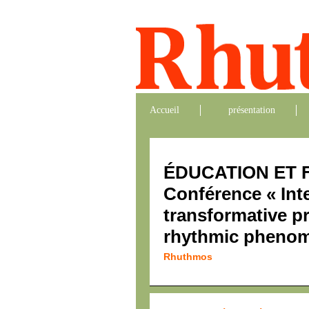
Accueil
présentation
ÉDUCATION ET 
Conférence « Int
transformative p
rhythmic phenome
Rhuthmos