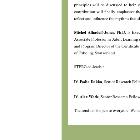
principles will be discussed to help 
contribution will finally emphasize th
reflect and influence the rhythms that 
Michel Alhadeff-Jones
, Ph.D, is Exe
Associate Professor in Adult Learning
and Program Director of the Certificat
of Fribourg, Switzerland
STERG co-leads :
r
Fadia Dakka
D
.
, Senior Research Fe
r
Alex Wade
D
.
, Senior Research Fell
The seminar is open to everyone. We ho