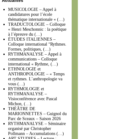
Actualités
MUSICOLOGIE – Appel à
candidatures pour l’école
thématique internationale « (…)
TRADUCTOLOGIE – Colloque
« Henri Meschonnic : la poétique
à l’épreuve du (…)
ÉTUDES ITALIENNES –
Colloque international “Rythmes.
Formes, politiques, (…)
RYTHMANALYSE – Appel à
communications – Colloque
international « Rythme, (…)
ETHNOLOGIE et
ANTHROPOLOGIE – « Temps
et rythmes. L’anthropologie va
vous (…)
RYTHMOLOGIE et
RYTHMANALYSE –
Visioconférence avec Pascal
Michon, (…)
THÉÂTRE DE
MARIONNETTES – Guignol du
Parc de Sceaux – Saison 2026
RYTHMANALYSE – Séminaire
organisé par Christopher
Pollmann – Accumulations (…)
ART STUDIES – Lecture :