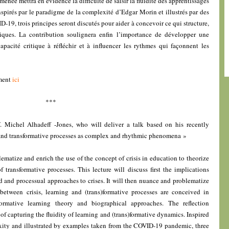
enée mettra en évidence la difficulté de saisir la fluidité des apprentissages
nspirés par le paradigme de la complexité d’Edgar Morin et illustrés par des
19, trois principes seront discutés pour aider à concevoir ce qui structure,
iques. La contribution soulignera enfin l’importance de développer une
apacité critique à réfléchir et à influencer les rythmes qui façonnent les
ement
ici
***
 Michel Alhadeff -Jones, who will deliver a talk based on his recently
s and transformative processes as complex and rhythmic phenomena »
lematize and enrich the use of the concept of crisis in education to theorize
f transformative processes. This lecture will discuss first the implications
d and processual approaches to crises. It will then nuance and problematize
between crisis, learning and (trans)formative processes are conceived in
formative learning theory and biographical approaches. The reflection
 of capturing the fluidity of learning and (trans)formative dynamics. Inspired
ity and illustrated by examples taken from the COVID-19 pandemic, three