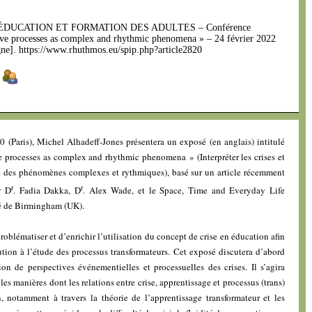
 ÉDUCATION ET FORMATION DES ADULTES – Conférence
tive processes as complex and rhythmic phenomena » – 24 février 2022
igne]. https://www.rhuthmos.eu/spip.php?article2820
]
 (Paris), Michel Alhadeff-Jones présentera un exposé (en anglais) intitulé
ve processes as complex and rhythmic phenomena » (Interpréter les crises et
e des phénomènes complexes et rythmiques), basé sur un article récemment
r
r
r D
. Fadia Dakka, D
. Alex Wade, et le Space, Time and Everyday Life
é de Birmingham (UK).
problématiser et d’enrichir l’utilisation du concept de crise en éducation afin
bution à l’étude des processus transformateurs. Cet exposé discutera d’abord
on de perspectives événementielles et processuelles des crises. Il s’agira
es manières dont les relations entre crise, apprentissage et processus (trans)
 notamment à travers la théorie de l’apprentissage transformateur et les