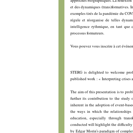
approches biographiques. La réflexion m
et des dynamiques (trans)formatives. I
exemples tirés de la pandémie du COVID-
régule et réorganise de telles dynam
intelligence rythmique, en tant que c
processus formateurs.
Vous pouvez vous inscrire à cet évén
STERG is delighted to welcome prof.
published work : « Interpreting crise
The aim of this presentation is to prob
further its contribution to the study o
inherent in the adoption of event-base
the ways in which the relationships 
education, especially through trans
conducted will highlight the difficulty
by Edgar Morin’s paradigm of complex