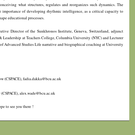
conceiving what structures, regulates and reorganizes such dynamics. The
e importance of developing rhythmic intelligence, as a critical capacity to
shape educational processes.
cutive Director of the Sunkhronos Institute, Geneva, Switzerland, adjunct
 & Leadership at Teachers College, Columbia University (NYC) and Lecturer
e of Advanced Studies Life narrative and biographical coaching at University
llow (CSPACE), fadia.dakka@bcu.ac.uk
ow (CSPACE), alex.wade@bcu.ac.uk
pe to see you there !