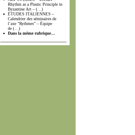
Rhythm as a Plastic Principle in
Byzantine Art – (…)
ÉTUDES ITALIENNES –
Calendrier des séminaires de
l’axe “Rythmes” – Équipe
de (…)
Dans la même rubrique…