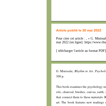
Article publié le 30 mai 2022
Pour citer cet article : , « G. Minissa
mai 2022 [en ligne]. https://www.rh
[
télécharger l'article au format PDF
]
G. Minissale,
Rhythm in Art. Psycho
300 p.
This book examines the psychology invo
oils, charcoal, brushes, canvas, earth,
that connect them to these materials. 
art. The book features new readings o