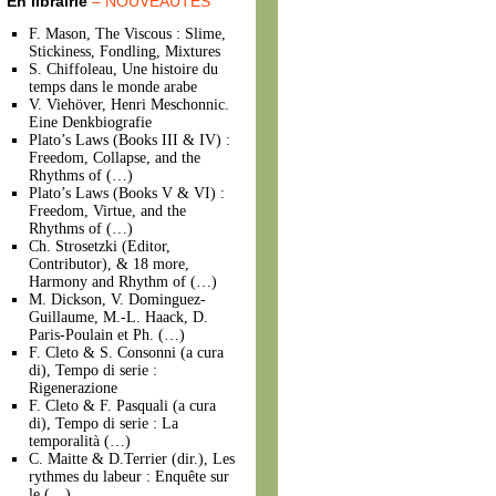
En librairie
– NOUVEAUTÉS
F. Mason, The Viscous : Slime,
Stickiness, Fondling, Mixtures
S. Chiffoleau, Une histoire du
temps dans le monde arabe
V. Viehöver, Henri Meschonnic.
Eine Denkbiografie
Plato’s Laws (Books III & IV) :
Freedom, Collapse, and the
Rhythms of (…)
Plato’s Laws (Books V & VI) :
Freedom, Virtue, and the
Rhythms of (…)
Ch. Strosetzki (Editor,
Contributor), & 18 more,
Harmony and Rhythm of (…)
M. Dickson, V. Dominguez-
Guillaume, M.-L. Haack, D.
Paris-Poulain et Ph. (…)
F. Cleto & S. Consonni (a cura
di), Tempo di serie :
Rigenerazione
F. Cleto & F. Pasquali (a cura
di), Tempo di serie : La
temporalità (…)
C. Maitte & D.Terrier (dir.), Les
rythmes du labeur : Enquête sur
le (…)