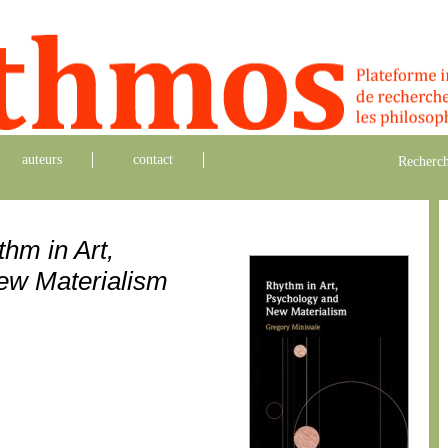
auteurs
contact
Recherch
hm in Art,
ew Materialism