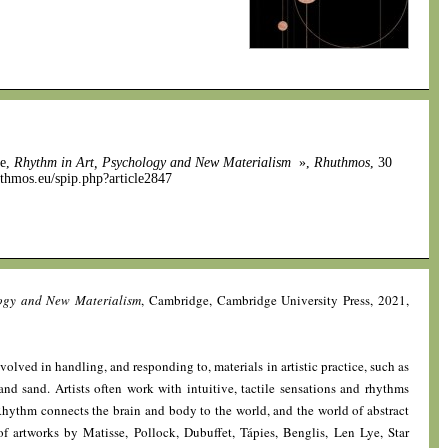
le,
Rhythm in Art, Psychology and New Materialism
»,
Rhuthmos
, 30
uthmos.eu/spip.php?article2847
logy and New Materialism
, Cambridge, Cambridge University Press, 2021,
lved in handling, and responding to, materials in artistic practice, such as
 and sand. Artists often work with intuitive, tactile sensations and rhythms
Rhythm connects the brain and body to the world, and the world of abstract
f artworks by Matisse, Pollock, Dubuffet, Tápies, Benglis, Len Lye, Star