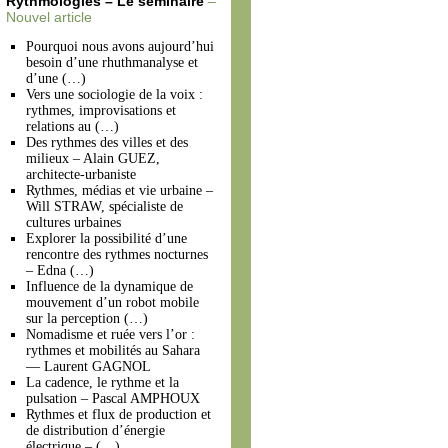
Rythmologies – Le séminaire
–
Nouvel article
Pourquoi nous avons aujourd’hui
besoin d’une rhuthmanalyse et
d’une (…)
Vers une sociologie de la voix :
rythmes, improvisations et
relations au (…)
Des rythmes des villes et des
milieux – Alain GUEZ,
architecte-urbaniste
Rythmes, médias et vie urbaine –
Will STRAW, spécialiste de
cultures urbaines
Explorer la possibilité d’une
rencontre des rythmes nocturnes
– Edna (…)
Influence de la dynamique de
mouvement d’un robot mobile
sur la perception (…)
Nomadisme et ruée vers l’or :
rythmes et mobilités au Sahara
— Laurent GAGNOL
La cadence, le rythme et la
pulsation – Pascal AMPHOUX
Rythmes et flux de production et
de distribution d’énergie
électrique – (…)