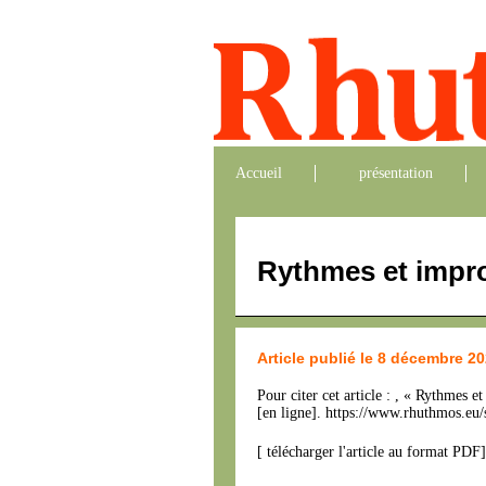
Accueil
présentation
Rythmes et impr
Article publié le 8 décembre 2
Pour citer cet article : , « Rythme
[en ligne]. https://www.rhuthmos.eu/
[
télécharger l'article au format PDF
]