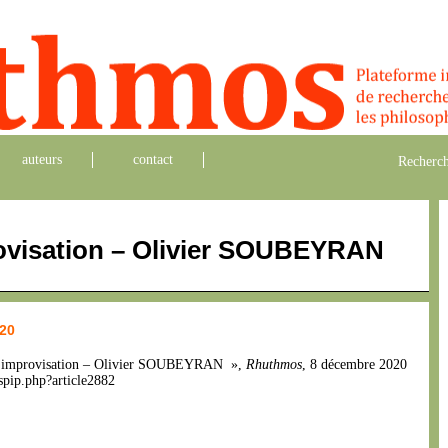
auteurs
contact
Recherch
ovisation – Olivier SOUBEYRAN
020
s et improvisation – Olivier SOUBEYRAN »,
Rhuthmos
, 8 décembre 2020
spip.php?article2882