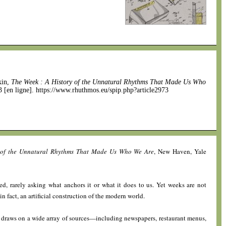
kin,
The Week : A History of the Unnatural Rhythms That Made Us Who
23 [en ligne]. https://www.rhuthmos.eu/spip.php?article2973
 of the Unnatural Rhythms That Made Us Who We Are
, New Haven, Yale
d, rarely asking what anchors it or what it does to us. Yet weeks are not
in fact, an artificial construction of the modern world.
t draws on a wide array of sources—including newspapers, restaurant menus,