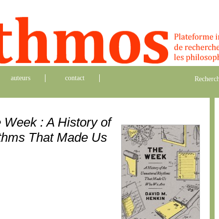
auteurs
contact
Recherch
 Week : A History of
ythms That Made Us