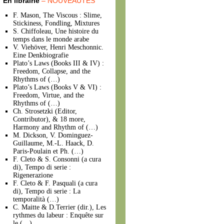
En librairie
– NOUVEAUTÉS
F. Mason, The Viscous : Slime,
Stickiness, Fondling, Mixtures
S. Chiffoleau, Une histoire du
temps dans le monde arabe
V. Viehöver, Henri Meschonnic.
Eine Denkbiografie
Plato’s Laws (Books III & IV) :
Freedom, Collapse, and the
Rhythms of (…)
Plato’s Laws (Books V & VI) :
Freedom, Virtue, and the
Rhythms of (…)
Ch. Strosetzki (Editor,
Contributor), & 18 more,
Harmony and Rhythm of (…)
M. Dickson, V. Dominguez-
Guillaume, M.-L. Haack, D.
Paris-Poulain et Ph. (…)
F. Cleto & S. Consonni (a cura
di), Tempo di serie :
Rigenerazione
F. Cleto & F. Pasquali (a cura
di), Tempo di serie : La
temporalità (…)
C. Maitte & D.Terrier (dir.), Les
rythmes du labeur : Enquête sur
le (…)