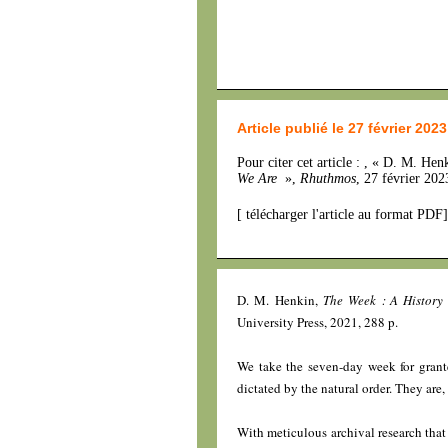
Article publié le 27 février 2023
Pour citer cet article : , « D. M. Hen
We Are
»,
Rhuthmos
, 27 février 20
[
télécharger l'article au format PDF
]
D. M. Henkin,
The Week : A History
University Press, 2021, 288 p.
We take the seven-day week for grante
dictated by the natural order. They are, 
With meticulous archival research tha