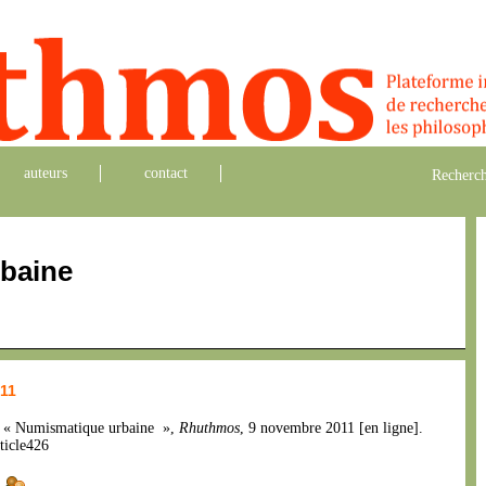
auteurs
contact
Recherch
baine
011
, « Numismatique urbaine »,
Rhuthmos
, 9 novembre 2011 [en ligne].
ticle426