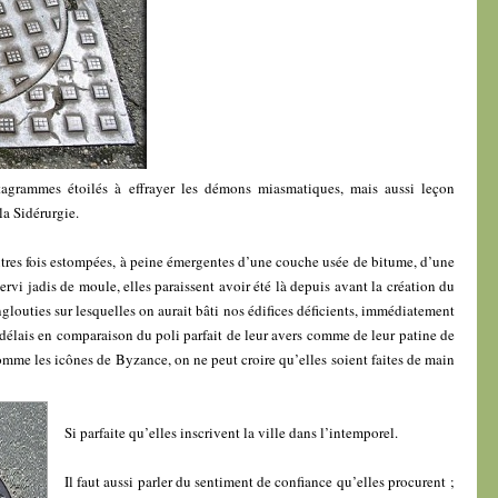
tagrammes étoilés à effrayer les démons miasmatiques, mais aussi leçon
la Sidérurgie.
tres fois estompées, à peine émergentes d’une couche usée de bitume, d’une
ervi jadis de moule, elles paraissent avoir été là depuis avant la création du
louties sur lesquelles on aurait bâti nos édifices déficients, immédiatement
s délais en comparaison du poli parfait de leur avers comme de leur patine de
 comme les icônes de Byzance, on ne peut croire qu’elles soient faites de main
Si parfaite qu’elles inscrivent la ville dans l’intemporel.
Il faut aussi parler du sentiment de confiance qu’elles procurent ;