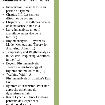
Urbanisme et études urbaines
Introduction. Saisir la ville au
prisme du rythme
Chapitre III. Les sentiers
détournés du rythme
Chapitre VI. Les rythmes décalés
de la naissance d’une vila
La rythmanalyse, un outil
analytique au service de la
lecture (…)
Rhythmanalysis – Rhythm as
Mode, Methods and Theory for
Analysing Urban (…)
Temporality and Rhythmanalysis
in Brussels. Exploring variations
in the (…)
Beyond Rhythmanalysis:
Towards a territoriology of
rhythms and melodies in (…)
‘Walking With’ : A
Rhythmanalysis of London’s East
End
Rythmes et urbanisme. Pour une
approche esthétique du
dynamisme urbain
Kevin Lynch et Henri Lefebvre,
penseurs de l’expérience
esthétique des (…)