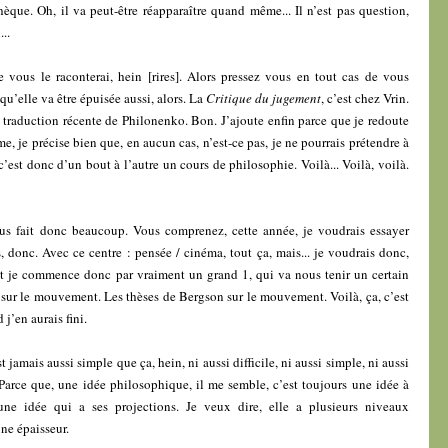
othèque. Oh, il va peut-être réapparaître quand même... Il n’est pas question,
..
e vous le raconterai, hein [rires]. Alors pressez vous en tout cas de vous
qu’elle va être épuisée aussi, alors. La
Critique du jugement
, c’est chez Vrin.
a traduction récente de Philonenko. Bon. J’ajoute enfin parce que je redoute
e, je précise bien que, en aucun cas, n’est-ce pas, je ne pourrais prétendre à
’est donc d’un bout à l’autre un cours de philosophie. Voilà... Voilà, voilà.
s fait donc beaucoup. Vous comprenez, cette année, je voudrais essayer
donc. Avec ce centre : pensée / cinéma, tout ça, mais... je voudrais donc,
et je commence donc par vraiment un grand 1, qui va nous tenir un certain
n sur le mouvement. Les thèses de Bergson sur le mouvement. Voilà, ça, c’est
j’en aurais fini.
 jamais aussi simple que ça, hein, ni aussi difficile, ni aussi simple, ni aussi
Parce que, une idée philosophique, il me semble, c’est toujours une idée à
ne idée qui a ses projections. Je veux dire, elle a plusieurs niveaux
une épaisseur.