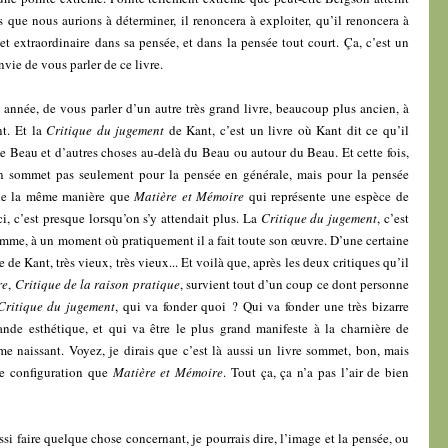
 que nous aurions à déterminer, il renoncera à exploiter, qu’il renoncera à
 extraordinaire dans sa pensée, et dans la pensée tout court. Ça, c’est un
envie de vous parler de ce livre.
e année, de vous parler d’un autre très grand livre, beaucoup plus ancien, à
t. Et la
Critique du jugement
de Kant, c’est un livre où Kant dit ce qu’il
 le Beau et d’autres choses au-delà du Beau ou autour du Beau. Et cette fois,
 un sommet pas seulement pour la pensée en générale, mais pour la pensée
t de la même manière que
Matière et Mémoire
qui représente une espèce de
ci, c’est presque lorsqu’on s’y attendait plus. La
Critique du jugement
, c’est
 homme, à un moment où pratiquement il a fait toute son œuvre. D’une certaine
de Kant, très vieux, très vieux... Et voilà que, après les deux critiques qu’il
re
,
Critique de la raison pratique
, survient tout d’un coup ce dont personne
Critique du jugement
, qui va fonder quoi ? Qui va fonder une très bizarre
ande esthétique, et qui va être le plus grand manifeste à la charnière de
e naissant. Voyez, je dirais que c’est là aussi un livre sommet, bon, mais
re configuration que
Matière et Mémoire
. Tout ça, ça n’a pas l’air de bien
ssi faire quelque chose concernant, je pourrais dire, l’image et la pensée, ou