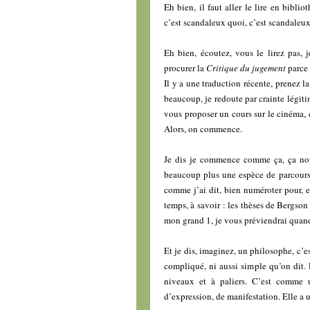
Eh bien, il faut aller le lire en bibli
c’est scandaleux quoi, c’est scandaleux.
Eh bien, écoutez, vous le lirez pas, j
procurer la
Critique du jugement
parce 
Il y a une traduction récente, prenez l
beaucoup, je redoute par crainte légitim
vous proposer un cours sur le cinéma, c
Alors, on commence.
Je dis je commence comme ça, ça nou
beaucoup plus une espèce de parcours, 
comme j’ai dit, bien numéroter pour, 
temps, à savoir : les thèses de Bergso
mon grand 1, je vous préviendrai quand 
Et je dis, imaginez, un philosophe, c’est
compliqué, ni aussi simple qu’on dit. 
niveaux et à paliers. C’est comme u
d’expression, de manifestation. Elle a 