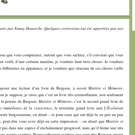
]
surée par Fanny Douarche. Quelques corrections ont été apportées par nos
pour que vous compreniez, surtout que vous sachiez, s’il convient que vous
n voilà, d’une certaine manière, je voudrais faire trois choses. Je voudrais
ès différentes en apparence, et je voudrais que chacune de ces choses vaille
oposer une lecture d’un livre de Bergson, à savoir
Matière et Mémoire
.
e je suppose, je crois, que c’est un livre très extraordinaire, non seulement
 la pensée de Bergson.
Matière et Mémoire
, c’est le second grand livre de
es immédiates de la conscience
, le troisième grand livre sera
L’Évolution
pensée bergsonienne, on dirait – et pour ceux qui ont déjà lu ou pris un peu
, peut-être vous avez déjà eu cette impression – on dirait que
Matière et
it pas dans une espèce d’enchaînement progressif, mais qu’il forme une très
 une pointe extrême. Pointe tellement extrême que peut-être Bergson atteint