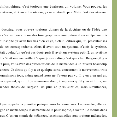
hilosophique, c’est toujours une épaisseur, un volume. Vous pouvez les
re niveau, et à un autre niveau, ça se contredit pas. Mais c’est des niveaux
doctrine, vous pouvez toujours donner de la doctrine ou de l’idée une
 – c’est un peu comme des tomographies – une présentation en épaisseur, à
hilosophe qu’avait très très bien vu ça, c’était Leibniz qui, lui, présentait ses
de ses correspondants. Alors il avait tout un système, c’était le système,
’était quelqu’un qu’est pas doué, puis il avait un système petit 2, un système
it, c’était une merveille. Ce que je veux dire, c’est que chez Bergson, il y a
Et puis, vous avez des présentations de la même idée à un niveau beaucoup
encore. Je dirais qu’il y a en quelque sorte, concernant le mouvement, trois
connaissons tous, même quand nous ne l’avons pas vu. Il y en a un qui est
n apparent, quoi. Et je commence donc, à supposer qu’il y en ait trois, sur
andes thèses de Bergson, de plus en plus subtiles, mais simultanées,
 par rappeler la première puisque vous la connaissez. La première, elle est
signe en même temps la démarche de la philosophie, à savoir : le monde dans
ges. C’est un monde de mélanges, les choses, elles sont toujours mélangées.