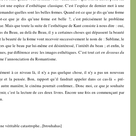
c’est une espèce d’esthétique classique. C’est l’espèce de dernier mot à une
demander quelles sont les belles formes. Quand est-ce que je dis qu’une forme
t-ce que je dis qu’une forme est belle ?, c’est précisément le problème
e. Mais que toute la suite de l’esthétique de Kant consiste à nous dire : oui,
us du Beau, au delà du Beau, il y a certaines choses qui dépassent la beauté
t la beauté de la forme vont recevoir successivement le nom de : Sublime, le
ors que le beau par lui-même est désintéressé, l’intérêt du beau ; et enfin, le
es, par différence avec les images esthétiques. C’est tout cet
en dessous du
me l’annonciation du Romantisme.
sément à ce niveau là, il n’y a pas quelque chose, il n’y a pas un nouveau
e et la pensée. Bon, rapport qu’il faudrait appeler dans ce cas-là « pré-
utre manière, le cinéma pourrait confirmer... Donc moi, ce que je souhaite
nir, c’est la lecture de ces deux livres. Encore une fois en commençant par
n.
une véritable catastrophe...[brouhahas]