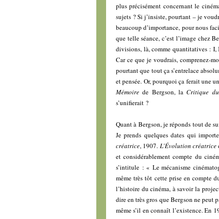
plus précisément concernant le cinéma
sujets ? Si j’insiste, pourtant – je vou
beaucoup d’importance, pour nous facil
que telle séance, c’est l’image chez Ber
divisions, là, comme quantitatives : I,
Car ce que je voudrais, comprenez-moi
pourtant que tout ça s’entrelace absolu
et pensée. Or, pourquoi ça ferait une u
Mémoire
de Bergson, la
Critique d
s’unifierait ?
Quant à Bergson, je réponds tout de suit
Je prends quelques dates qui import
créatrice
, 1907.
L’Évolution créatrice
et considérablement compte du ciném
s’intitule : « Le mécanisme cinématog
même très tôt cette prise en compte 
l’histoire du cinéma, à savoir la proje
dire en très gros que Bergson ne peut
même s’il en connaît l’existence. En 19