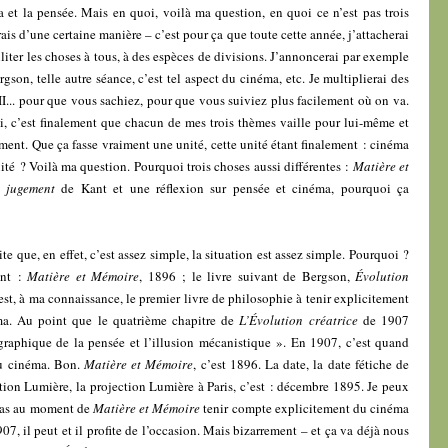
 et la pensée. Mais en quoi, voilà ma question, en quoi ce n’est pas trois
drais d’une certaine manière – c’est pour ça que toute cette année, j’attacherai
iter les choses à tous, à des espèces de divisions. J’annoncerai par exemple
gson, telle autre séance, c’est tel aspect du cinéma, etc. Je multiplierai des
 II... pour que vous sachiez, pour que vous suiviez plus facilement où on va.
, c’est finalement que chacun de mes trois thèmes vaille pour lui-même et
ment. Que ça fasse vraiment une unité, cette unité étant finalement : cinéma
nité ? Voilà ma question. Pourquoi trois choses aussi différentes :
Matière et
u jugement
de Kant et une réflexion sur pensée et cinéma, pourquoi ça
e que, en effet, c’est assez simple, la situation est assez simple. Pourquoi ?
ent :
Matière et Mémoire
, 1896 ; le livre suivant de Bergson,
Évolution
est, à ma connaissance, le premier livre de philosophie à tenir explicitement
a. Au point que le quatrième chapitre de
L’Évolution créatrice
de 1907
raphique de la pensée et l’illusion mécanistique ». En 1907, c’est quand
du cinéma. Bon.
Matière et Mémoire
, c’est 1896. La date, la date fétiche de
ction Lumière, la projection Lumière à Paris, c’est : décembre 1895. Je peux
 pas au moment de
Matière et Mémoire
tenir compte explicitement du cinéma
07, il peut et il profite de l’occasion. Mais bizarrement – et ça va déjà nous