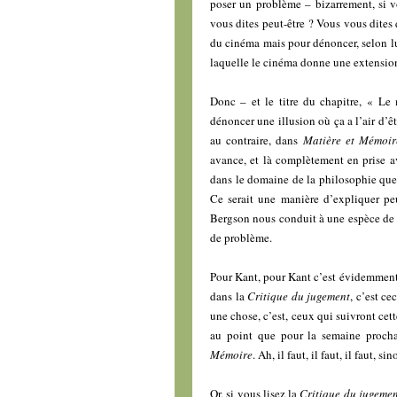
poser un problème – bizarrement, si 
vous dites peut-être ? Vous vous dites
du cinéma mais pour dénoncer, selon lu
laquelle le cinéma donne une extensio
Donc – et le titre du chapitre, « Le
dénoncer une illusion où ça a l’air d’êtr
au contraire, dans
Matière et Mémoir
avance, et là complètement en prise a
dans le domaine de la philosophie que
Ce serait une manière d’expliquer peu
Bergson nous conduit à une espèce de c
de problème.
Pour Kant, pour Kant c’est évidemment m
dans la
Critique du jugement
, c’est ce
une chose, c’est, ceux qui suivront cett
au point que pour la semaine procha
Mémoire
. Ah, il faut, il faut, il faut, s
Or, si vous lisez la
Critique du jugeme