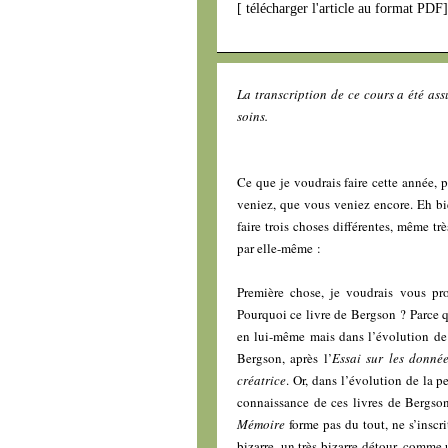
[
télécharger l'article au format PDF
La transcription de ce cours a été as
soins.
Ce que je voudrais faire cette année, 
veniez, que vous veniez encore. Eh bie
faire trois choses différentes, même tr
par elle-même :
Première chose, je voudrais vous pr
Pourquoi ce livre de Bergson ? Parce qu
en lui-même mais dans l’évolution de
Bergson, après l’
Essai sur les donné
créatrice
. Or, dans l’évolution de la 
connaissance de ces livres de Bergson
Mémoire
forme pas du tout, ne s’inscr
bizarre, un très bizarre détour, comme