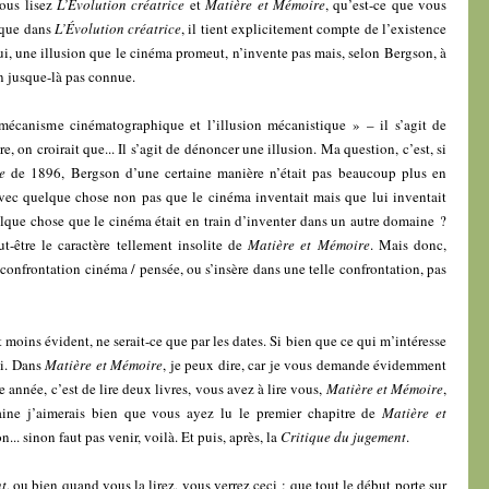
vous lisez
L’Évolution créatrice
et
Matière et Mémoire
, qu’est-ce que vous
 que dans
L’Évolution créatrice
, il tient explicitement compte de l’existence
i, une illusion que le cinéma promeut, n’invente pas mais, selon Bergson, à
n jusque-là pas connue.
 mécanisme cinématographique et l’illusion mécanistique » – il s’agit de
e, on croirait que... Il s’agit de dénoncer une illusion. Ma question, c’est, si
e
de 1896, Bergson d’une certaine manière n’était pas beaucoup plus en
vec quelque chose non pas que le cinéma inventait mais que lui inventait
lque chose que le cinéma était en train d’inventer dans un autre domaine ?
t-être le caractère tellement insolite de
Matière et Mémoire
. Mais donc,
onfrontation cinéma / pensée, ou s’insère dans une telle confrontation, pas
oins évident, ne serait-ce que par les dates. Si bien que ce qui m’intéresse
ci. Dans
Matière et Mémoire
, je peux dire, car je vous demande évidemment
e année, c’est de lire deux livres, vous avez à lire vous,
Matière et Mémoire
,
ine j’aimerais bien que vous ayez lu le premier chapitre de
Matière et
inon... sinon faut pas venir, voilà. Et puis, après, la
Critique du jugement
.
nt
, ou bien quand vous la lirez, vous verrez ceci : que tout le début porte sur