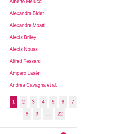
Alberto Melucci
Alexandra Bidet
Alexandre Moatti
Alexis Briley
Alexis Nouss
Alfred Fessard
Amparo Lasén
Andrea Cavagna et al.
1
2
3
4
5
6
7
8
9
…
22