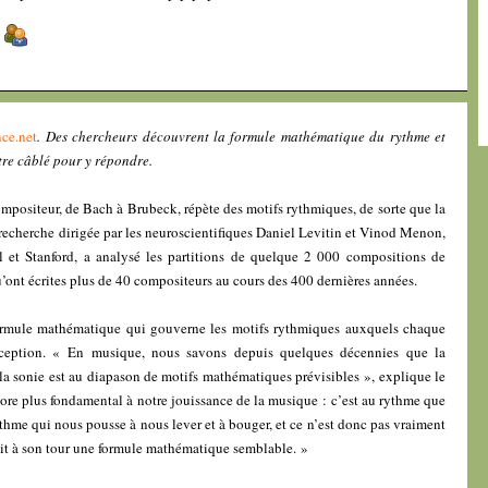
]
ce.net
. Des chercheurs découvrent la formule mathématique du rythme et
tre câblé pour y répondre.
positeur, de Bach à Brubeck, répète des motifs rythmiques, de sorte que la
 recherche dirigée par les neuroscientifiques Daniel Levitin et Vinod Menon,
l et Stanford, a analysé les partitions de quelque 2 000 compositions de
ont écrites plus de 40 compositeurs au cours des 400 dernières années.
ormule mathématique qui gouverne les motifs rythmiques auxquels chaque
xception. « En musique, nous savons depuis quelques décennies que la
 la sonie est au diapason de motifs mathématiques prévisibles », explique le
core plus fondamental à notre jouissance de la musique : c’est au rythme que
rythme qui nous pousse à nous lever et à bouger, et ce n’est donc pas vraiment
it à son tour une formule mathématique semblable. »