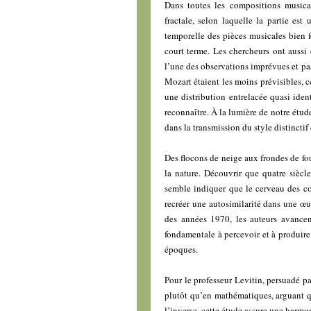
Dans toutes les compositions musica
fractale, selon laquelle la partie est
temporelle des pièces musicales bien f
court terme. Les chercheurs ont aussi
l’une des observations imprévues et pas
Mozart étaient les moins prévisibles, 
une distribution entrelacée quasi ide
reconnaître. À la lumière de notre étud
dans la transmission du style distincti
Des flocons de neige aux frondes de fou
la nature. Découvrir que quatre sièc
semble indiquer que le cerveau des co
recréer une autosimilarité dans une œu
des années 1970, les auteurs avancen
fondamentale à percevoir et à produire 
époques.
Pour le professeur Levitin, persuadé p
plutôt qu’en mathématiques, arguant q
l’inverse, cette étude assure une harmon