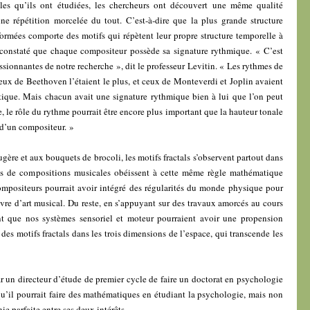
les qu’ils ont étudiées, les chercheurs ont découvert une même qualité
 une répétition morcelée du tout. C’est-à-dire que la plus grande structure
ormées comporte des motifs qui répètent leur propre structure temporelle à
 constaté que chaque compositeur possède sa signature rythmique. « C’est
sionnantes de notre recherche », dit le professeur Levitin. « Les rythmes de
ceux de Beethoven l’étaient le plus, et ceux de Monteverdi et Joplin avaient
ntique. Mais chacun avait une signature rythmique bien à lui que l’on peut
e, le rôle du rythme pourrait être encore plus important que la hauteur tonale
f d’un compositeur. »
gère et aux bouquets de brocoli, les motifs fractals s’observent partout dans
les de compositions musicales obéissent à cette même règle mathématique
mpositeurs pourrait avoir intégré des régularités du monde physique pour
vre d’art musical. Du reste, en s’appuyant sur des travaux amorcés au cours
t que nos systèmes sensoriel et moteur pourraient avoir une propension
des motifs fractals dans les trois dimensions de l’espace, qui transcende les
ar un directeur d’étude de premier cycle de faire un doctorat en psychologie
u’il pourrait faire des mathématiques en étudiant la psychologie, mais non
ie parfaite entre ses deux intérêts.