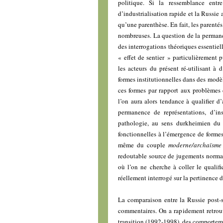
politique. Si la ressemblance entr
d’industrialisation rapide et la Russie 
qu’une parenthèse. En fait, les parenté
nombreuses. La question de la perman
des interrogations théoriques essentie
« effet de sentier » particulièrement
les acteurs du présent ré-utilisant à 
formes institutionnelles dans des modèl
ces formes par rapport aux problèmes 
l’on aura alors tendance à qualifier d
permanence de représentations, d’ins
pathologie, au sens durkheimien du 
fonctionnelles à l’émergence de formes 
même du couple
moderne/archaïsme
redoutable source de jugements normatif
où l’on ne cherche à coller le qualifi
réellement interrogé sur la pertinence 
La comparaison entre la Russie post-s
commentaires. On a rapidement retrouv
transition (1992-1998), des comportemen