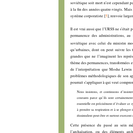
soviétique soit mort n’est cependant p
à la fin des années quatre-vingts. Mais
système corporatiste
[
5
]
, renvoie large
Il est vrai aussi que l’URSS ne s’était p
permanence des administrations, au
soviétique avec celui du ministre mo
qu’urbaines, dont on peut suivre les 
grandes que ne l’imaginent les représ
thème des permanences, transformées e
de l’interprétation que Moshe Lewin
problèmes méthodologiques de son app
pourrait s’appliquer à qui veut compren
Nous insistons, et continuons d’insist
courants parce qu’ils sont certaineme
essentielle est précisément d’évaluer ce s
à prendre sa respiration et à se plonger 
dissimulent peut-être et surtout exercent
Cette présence du passé au sein mêm
l’archaïsation, ou des éléments ar