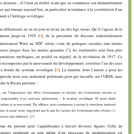
as douteux ; il l’était en réalité avant que ne commence son démantèlement
 ce qui émerge aujourd’hui, en particulier la tendance à la constitution d’un
ment à l’héritage soviétique.
as débarrassée, ni en un jour ni en un an, des legs russes. Qu’il s’agisse de la
 moins jusqu’en 1929
[
6
]
, de la proximité du discours industrialisateur
e
dernisateur Witte au XIX
siècle, voire de pratiques sociales, tant rurales
traces jusque dans les années quarante
[
7
]
, les continuités sont bien plus
entations mythiques, en positif ou négatif, de la révolution de 1917. Ce
t recomposées par le mouvement du développement, constitue l’un des axes
 a donné du système soviétique
[
8
]
. La manière dont l’auteur a posé les
roche reste non seulement pertinente pour qui travaille sur l’URSS, mais
dre la Russie présente :
er, sur l’importance des effets économiques et sociaux des événements récents et
nt responsables d’un nouveau phénomène – le système soviétique. Et notre tâche
ystème et sa nouveauté. Par ailleurs, nous continuons à inviter le chercheur intéressé
dans le passé russe, suggérant par là que les racines des événements plus récents s’y
 encore une influence.
[
9
]
e du présent peut s’appréhender à travers diverses figures. Celle de
chaïques perdurant au sein même d’un processus de modernisation est