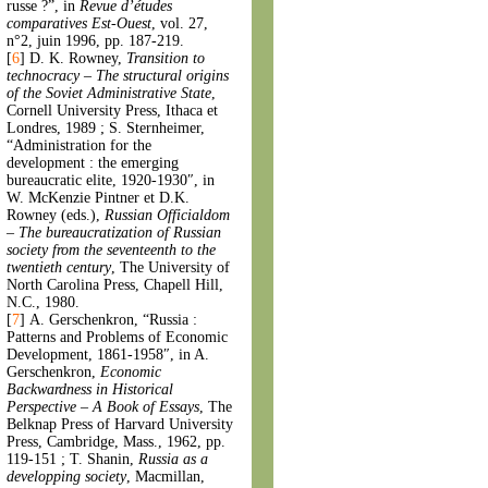
russe ?”, in
Revue d’études
comparatives Est-Ouest
, vol. 27,
n°2, juin 1996, pp. 187-219.
[
6
]
D. K. Rowney,
Transition to
technocracy – The structural origins
of the Soviet Administrative State
,
Cornell University Press, Ithaca et
Londres, 1989 ; S. Sternheimer,
“Administration for the
development : the emerging
bureaucratic elite, 1920-1930″, in
W. McKenzie Pintner et D.K.
Rowney (eds.),
Russian Officialdom
– The bureaucratization of Russian
society from the seventeenth to the
twentieth century
, The University of
North Carolina Press, Chapell Hill,
N.C., 1980.
[
7
]
A. Gerschenkron, “Russia :
Patterns and Problems of Economic
Development, 1861-1958″, in A.
Gerschenkron,
Economic
Backwardness in Historical
Perspective – A Book of Essays
, The
Belknap Press of Harvard University
Press, Cambridge, Mass., 1962, pp.
119-151 ; T. Shanin,
Russia as a
developping society
, Macmillan,