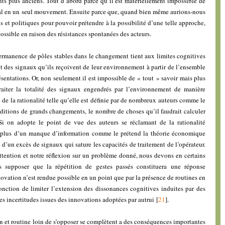
ts plus anciens. Tout d’abord parce qu’il est matériellement impossible de
ocial en un seul mouvement. Ensuite parce que, quand bien même aurions-nous
s et politiques pour pouvoir prétendre à la possibilité d’une telle approche,
possible en raison des résistances spontanées des acteurs.
ermanence de pôles stables dans le changement tient aux limites cognitives
ent des signaux qu’ils reçoivent de leur environnement à partir de l’ensemble
ésentations. Or, non seulement il est impossible de « tout » savoir mais plus
raiter la totalité des signaux engendrés par l’environnement de manière
 de la rationalité telle qu’elle est définie par de nombreux auteurs comme le
ditions de grands changements, le nombre de choses qu’il faudrait calculer
Si on adopte le point de vue des auteurs se réclamant de la rationalité
nt plus d’un manque d’information comme le prétend la théorie économique
e d’un excès de signaux qui sature les capacités de traitement de l’opérateur.
ttention et notre réflexion sur un problème donné, nous devons en certains
s supposer que la répétition de gestes passés constituera une réponse
nnovation n’est rendue possible en un point que par la présence de routines en
fonction de limiter l’extension des dissonances cognitives induites par des
les incertitudes issues des innovations adoptées par autrui
[
21
]
.
 et routine loin de s’opposer se complètent a des conséquences importantes