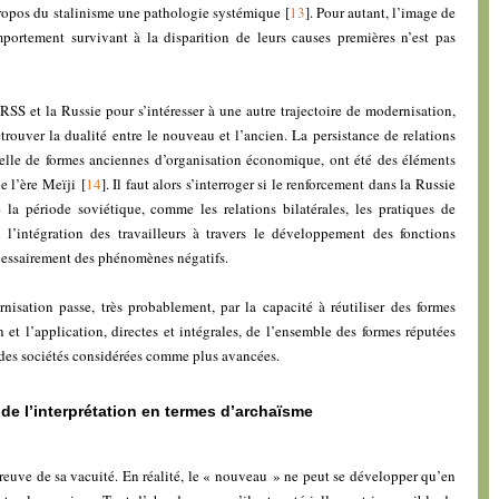
ropos du stalinisme une pathologie systémique
[
13
]
. Pour autant, l’image de
portement survivant à la disparition de leurs causes premières n’est pas
RSS et la Russie pour s’intéresser à une autre trajectoire de modernisation,
rouver la dualité entre le nouveau et l’ancien. La persistance de relations
celle de formes anciennes d’organisation économique, ont été des éléments
de l’ère Meïji
[
14
]
. Il faut alors s’interroger si le renforcement dans la Russie
la période soviétique, comme les relations bilatérales, les pratiques de
i l’intégration des travailleurs à travers le développement des fonctions
écessairement des phénomènes négatifs.
nisation passe, très probablement, par la capacité à réutiliser des formes
n et l’application, directes et intégrales, de l’ensemble des formes réputées
des sociétés considérées comme plus avancées.
de l’interprétation en termes d’archaïsme
 preuve de sa vacuité. En réalité, le « nouveau » ne peut se développer qu’en