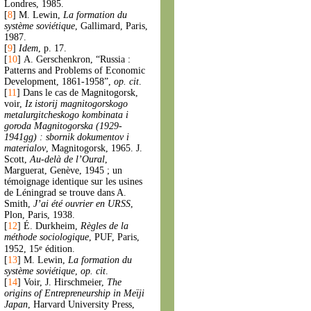
Londres, 1985.
[
8
]
M. Lewin,
La formation du
système soviétique
, Gallimard, Paris,
1987.
[
9
]
Idem
, p. 17.
[
10
]
A. Gerschenkron, “Russia :
Patterns and Problems of Economic
Development, 1861-1958”,
op. cit
.
[
11
]
Dans le cas de Magnitogorsk,
voir,
Iz istorij magnitogorskogo
metalurgitcheskogo kombinata i
goroda Magnitogorska (1929-
1941gg) : sbornik dokumentov i
materialov
, Magnitogorsk, 1965. J.
Scott,
Au-delà de l’Oural
,
Marguerat, Genève, 1945 ; un
témoignage identique sur les usines
de Léningrad se trouve dans A.
Smith,
J’ai été ouvrier en URSS
,
Plon, Paris, 1938.
[
12
]
É. Durkheim,
Règles de la
méthode sociologique
, PUF, Paris,
e
1952, 15
édition.
[
13
]
M. Lewin,
La formation du
système soviétique
,
op. cit
.
[
14
]
Voir, J. Hirschmeier,
The
origins of Entrepreneurship in Meïji
Japan
, Harvard University Press,