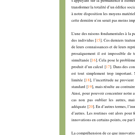
s’appuyant sur la permanence d’élémen
transformer la totalité d’un édifice s
à notre disposition les moyens matériel
cette dernière n’en serait pas moins im
L’une des raisons fondamentales à la p
des individus
[
15
]
. Ces derniers trait
de leurs connaissances et de leurs repr
prosaïquement il est impossible de t
simultanée
[
16
]
. Cela pose le problème
produit d’un calcul
[
17
]
. Dans des con
est tout simplement trop important. 
limitée
[
18
]
, l’incertitude ne provie
standard
[
19
]
, mais résulte au contrair
Ainsi, pour pouvoir concentrer notre a
cas non pas oublier les autres, mai
adéquate
[
20
]
. En d’autres termes, l’i
d’autres. Les routines ont alors pour 
innovations en certains points, ou par 
La compréhension de ce que innovation