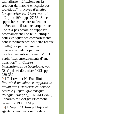
capitalisme : réflexions sur la
création du marché en Russie post-
soviétique”, in
Revue d’Études
Comparatives Est-Ouest
, vol. 25,
n°2, juin 1994, pp. 27-56. Si cette
approche est incontestablement
intéressante, il faut remarquer que
l’on n’a pas besoin de supposer
nécessairement une telle “éthique”
pour expliquer des comportements
dont la permanence peut être rendue
intelligible par les jeux de
dissuasions induits par des
fonctionnements en réseau. Voir J.
Sapir, “Les enseignements d’une
transition”, in
Cahiers
Internationaux de Sociologie
, vol.
XCV, juillet-décembre 1993, pp.
289-332.
[
4
]
T. Lowit et N. Fratellini,
Pouvoir économique et rapports de
travail dans l’industrie en Europe
centrale (République tchèque,
Pologne, Hongrie)
, CNAM-CNRS,
Laboratoire Georges Friedmann,
décembre 1995, 274 p.
[
5
]
J. Sapir, “Action publique et
agents privés : vers un modèle