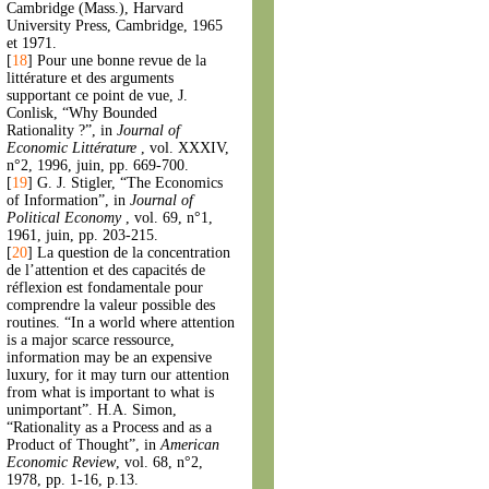
Cambridge (Mass.), Harvard
University Press, Cambridge, 1965
et 1971.
[
18
]
Pour une bonne revue de la
littérature et des arguments
supportant ce point de vue, J.
Conlisk, “Why Bounded
Rationality ?”, in
Journal of
Economic Littérature
, vol. XXXIV,
n°2, 1996, juin, pp. 669-700.
[
19
]
G. J. Stigler, “The Economics
of Information”, in
Journal of
Political Economy
, vol. 69, n°1,
1961, juin, pp. 203-215.
[
20
]
La question de la concentration
de l’attention et des capacités de
réflexion est fondamentale pour
comprendre la valeur possible des
routines. “In a world where attention
is a major scarce ressource,
information may be an expensive
luxury, for it may turn our attention
from what is important to what is
unimportant”. H.A. Simon,
“Rationality as a Process and as a
Product of Thought”, in
American
Economic Review
, vol. 68, n°2,
1978, pp. 1-16, p.13.