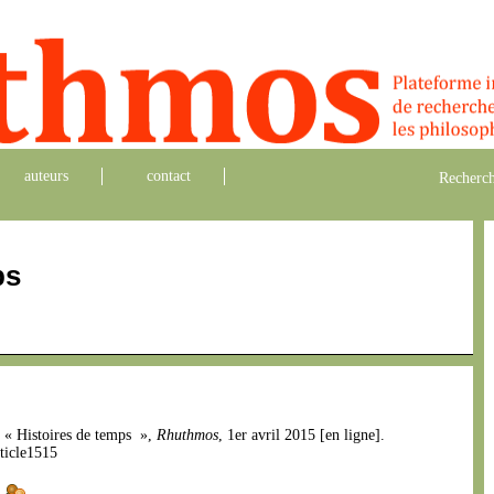
auteurs
contact
Recherch
ps
, « Histoires de temps »,
Rhuthmos
, 1er avril 2015 [en ligne].
ticle1515