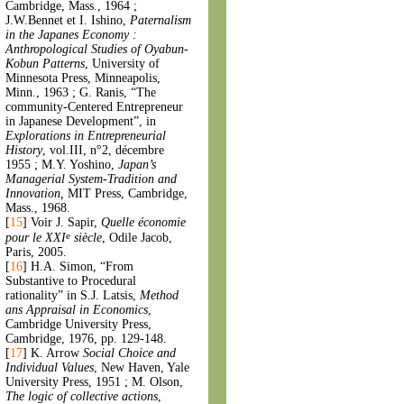
Cambridge, Mass., 1964 ;
J.W.Bennet et I. Ishino,
Paternalism
in the Japanes Economy :
Anthropological Studies of Oyabun-
Kobun Patterns
, University of
Minnesota Press, Minneapolis,
Minn., 1963 ; G. Ranis, “The
community-Centered Entrepreneur
in Japanese Development”, in
Explorations in Entrepreneurial
History
, vol.III, n°2, décembre
1955 ; M.Y. Yoshino,
Japan’s
Managerial System-Tradition and
Innovation,
MIT Press, Cambridge,
Mass., 1968.
[
15
]
Voir J. Sapir,
Quelle économie
e
pour le XXI
siècle
, Odile Jacob,
Paris, 2005.
[
16
]
H.A. Simon, “From
Substantive to Procedural
rationality” in S.J. Latsis,
Method
ans Appraisal in Economics
,
Cambridge University Press,
Cambridge, 1976, pp. 129-148.
[
17
]
K. Arrow
Social Choice and
Individual Values
, New Haven, Yale
University Press, 1951 ; M. Olson,
The logic of collective actions
,