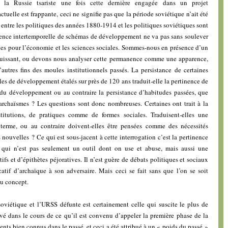
e la Russie tsariste une fois cette dernière engagée dans un projet
actuelle est frappante, ceci ne signifie pas que la période soviétique n’ait été
s entre les politiques des années 1880-1914 et les politiques soviétiques sont
ence intertemporelle de schémas de développement ne va pas sans soulever
lles pour l’économie et les sciences sociales. Sommes-nous en présence d’un
 puissant, ou devons nous analyser cette permanence comme une apparence,
d’autres fins des moules institutionnels passés. La persistance de certaines
es de développement étalés sur près de 120 ans traduit-elle la pertinence de
du développement ou au contraire la persistance d’habitudes passées, que
’archaïsmes ? Les questions sont donc nombreuses. Certaines ont trait à la
titutions, de pratiques comme de formes sociales. Traduisent-elles une
terme, ou au contraire doivent-elles être pensées comme des nécessités
nouvelles ? Ce qui est sous-jacent à cette interrogation c’est la pertinence
qui n’est pas seulement un outil dont on use et abuse, mais aussi une
s et d’épithètes péjoratives. Il n’est guère de débats politiques et sociaux
catif d’archaïque à son adversaire. Mais ceci se fait sans que l’on se soit
du concept.
oviétique et l’URSS défunte est certainement celle qui suscite le plus de
é dans le cours de ce qu’il est convenu d’appeler la première phase de la
ts bien connus dans le passé, et ceci a été attribué à un « poids du passé »