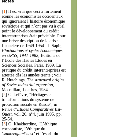
Notes
[
1
]
Il est vrai que ceci a fortement
étonné les économistes occidentaux
qui ignoraient l’histoire économique
soviétique et qui n’ont pas vu à quel
point le développement du crédit
interentreprises était prévisible. Pour
une brève description de la crise
financière de 1949-1954 : J. Sapir,
Fluctuations et cycles économiques
en URSS, 1941-1982
, Éditions de
l’École des Hautes Études en
Sciences Sociales, Paris, 1989. La
pratique du crédit interentreprises est
attestée dès les années trente ; voir
R. Hutchings,
The structural origins
of Soviet industrial expansion
,
Macmillan, Londres, 1984.
[
2
]
C. Lefèvre, “Héritages et
transformations du système de
protection sociale en Russie”, in
Revue d’Études Comparatives Est-
Ouest
, vol. 26, n°4, juin 1995, pp.
25-54.
[
3
]
O. Khakhordine, “L’éthique
corporatiste, l’éthique du
‘
samostojatel’nost’
et l’esprit du