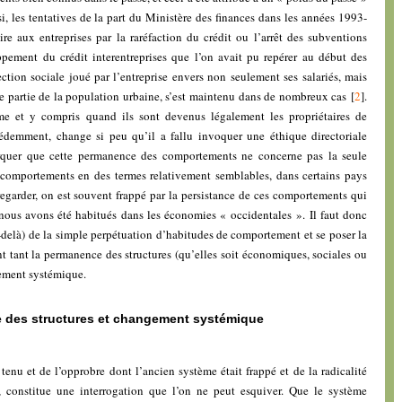
i, les tentatives de la part du Ministère des finances dans les années 1993-
re aux entreprises par la raréfaction du crédit ou l’arrêt des subventions
ement du crédit interentreprises que l’on avait pu repérer au début des
ection sociale joué par l’entreprise envers non seulement ses salariés, mais
e partie de la population urbaine, s’est maintenu dans de nombreux cas
[
2
]
.
e et y compris quand ils sont devenus légalement les propriétaires de
écédemment, change si peu qu’il a fallu invoquer une éthique directoriale
marquer que cette permanence des comportements ne concerne pas la seule
comportements en des termes relativement semblables, dans certains pays
regarder, on est souvent frappé par la persistance de ces comportements qui
nous avons été habitués dans les économies « occidentales ». Il faut donc
-delà) de la simple perpétuation d’habitudes de comportement et se poser la
t tant la permanence des structures (qu’elles soit économiques, sociales ou
gement systémique.
 des structures et changement systémique
enu et de l’opprobre dont l’ancien système était frappé et de la radicalité
 constitue une interrogation que l’on ne peut esquiver. Que le système