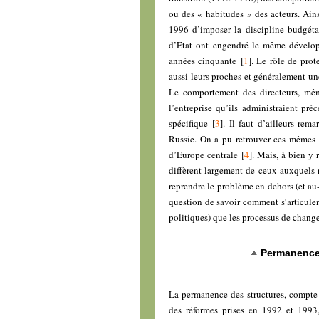
ou des « habitudes » des acteurs. Ains
1996 d’imposer la discipline budgétai
d’État ont engendré le même développ
années cinquante
[
1
]
. Le rôle de prot
aussi leurs proches et généralement un
Le comportement des directeurs, mêm
l’entreprise qu’ils administraient pr
spécifique
[
3
]
. Il faut d’ailleurs re
Russie. On a pu retrouver ces mêmes 
d’Europe centrale
[
4
]
. Mais, à bien y 
diffèrent largement de ceux auxquels 
reprendre le problème en dehors (et au
question de savoir comment s’articulen
politiques) que les processus de chan
Permanence
La permanence des structures, compte t
des réformes prises en 1992 et 1993,