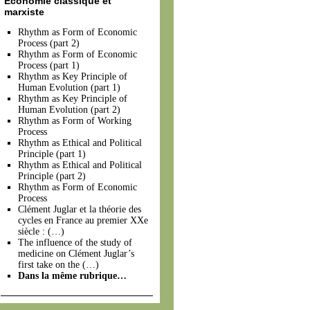
Économie classique et
marxiste
Rhythm as Form of Economic
Process (part 2)
Rhythm as Form of Economic
Process (part 1)
Rhythm as Key Principle of
Human Evolution (part 1)
Rhythm as Key Principle of
Human Evolution (part 2)
Rhythm as Form of Working
Process
Rhythm as Ethical and Political
Principle (part 1)
Rhythm as Ethical and Political
Principle (part 2)
Rhythm as Form of Economic
Process
Clément Juglar et la théorie des
cycles en France au premier XXe
siècle : (…)
The influence of the study of
medicine on Clément Juglar’s
first take on the (…)
Dans la même rubrique…