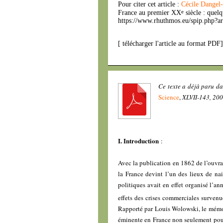
Pour citer cet article :
Cécile Dangel
e
France au premier XX
siècle : quel
https://www.rhuthmos.eu/spip.php?ar
[
télécharger l'article au format PDF
Ce texte a déjà paru d
Science
,
XLVII-143, 200
I. Introduction
:
Avec la publication en 1862 de l’ouvr
la France devint l’un des lieux de na
politiques avait en effet organisé l’an
effets des crises commerciales surven
Rapporté par Louis Wolowski, le mémoir
éminente en France non seulement pour 