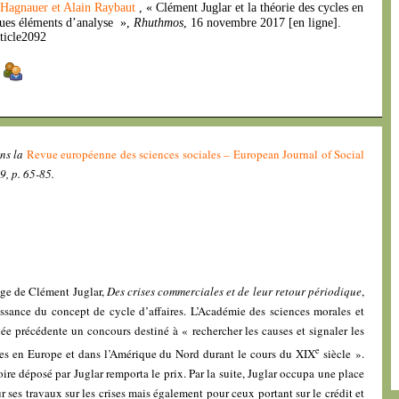
-Hagnauer et Alain Raybaut
, « Clément Juglar et la théorie des cycles en
ques éléments d’analyse »,
Rhuthmos
, 16 novembre 2017 [en ligne].
ticle2092
]
ans la
Revue européenne des sciences sociales – European Journal of Social
9, p. 65-85.
age de Clément Juglar,
Des crises commerciales et de leur retour périodique
,
issance du concept de cycle d’affaires. L’Académie des sciences morales et
née précédente un concours destiné à « rechercher les causes et signaler les
e
ues en Europe et dans l’Amérique du Nord durant le cours du XIX
siècle ».
e déposé par Juglar remporta le prix. Par la suite, Juglar occupa une place
ses travaux sur les crises mais également pour ceux portant sur le crédit et