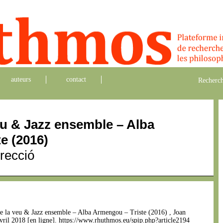
auteurs
contact
Recherch
eu & Jazz ensemble – Alba
e (2016)
recció
a de la veu & Jazz ensemble – Alba Armengou – Triste (2016) , Joan
avril 2018 [en ligne]. https://www.rhuthmos.eu/spip.php?article2194