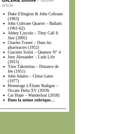
GALERIE sonore
– Nouvel
article
Duke Ellington & John Coltrane
(1963)
John Coltrane Quartet – Ballads
(1961-62)
Abbey Lincoln – They Call It
Jazz (2002)
Charles Trenet – Dans les
pharmacies (1952)
Giacinto Scelsi – Quatuor N° 4
Joey Alexander – Lush Life
(2015)
Tōru Takemitsu – Distance de
fée (1951)
John Adams – China Gates
(1977)
Hommage à Éliane Radigue –
Occam Delta XV (2018)
Cat Hope – Wanderlust (2018)
Dans la même rubrique…