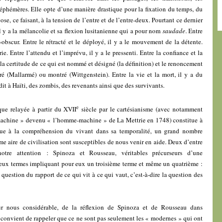
éphémères. Elle opte d’une manière drastique pour la fixation du temps, du
e, ce faisant, à la tension de l’entre et de l’entre-deux. Pourtant ce dernier
 il y a la mélancolie et sa flexion lusitanienne qui a pour nom
saudade
. Entre
ir-obscur. Entre le rétracté et le déployé, il y a le mouvement de la détente.
erie. Entre l’attendu et l’imprévu, il y a le pressenti. Entre la confiance et la
 la certitude de ce qui est nommé et désigné (la définition) et le renoncement
éré (Mallarmé) ou montré (Wittgenstein). Entre la vie et la mort, il y a du
it à Haïti, des zombis, des revenants ainsi que des survivants.
e
que relayée à partir du XVII
siècle par le cartésianisme (avec notamment
-machine » devenu « l’homme-machine » de La Mettrie en 1748) constitue à
que à la compréhension du vivant dans sa temporalité, un grand nombre
e aire de civilisation sont susceptibles de nous venir en aide. Deux d’entre
notre attention : Spinoza et Rousseau, véritables précurseurs d’une
deux termes impliquant pour eux un troisième terme et même un quatrième :
 question du rapport de ce qui vit à ce qui vaut, c’est-à-dire la question des
ur nous considérable, de la réflexion de Spinoza et de Rousseau dans
l convient de rappeler que ce ne sont pas seulement les « modernes » qui ont