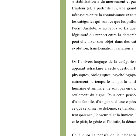
« stabilisation » du mouvement et pa
L’auteur (et, à partir de lui, une gra
nécessaire entre la connaissance exact
les catégories qui sont ce que les philo
l’écrit Aristote, « au repos ». La qu
légitimité du rapport entre la démarch
peut-elle fixer son objet dans des ca
évolution, transformation, variation ?
Or, l’univers-langage de la catégorie
apparaît réfractaire à cette question. F
physiques, biologiques, psychologique
autrement, le temps, le tempo, la ten
humaine et animale, ne sont pas envisag
seulement du signe. Pour cette pensée
d’une famille, d’un genre, d’une espèce
ce qui se forme, se déforme, se transform
transparence, l’obscurité et la lumière, l
et le pâtir, le génie et l’idiotie, la dém
Ce à quoi la pensée de la catégorie 