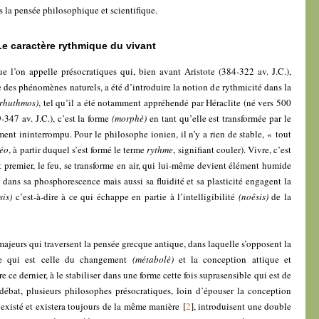
la pensée philosophique et scientifique.
Le caractère rythmique du vivant
e l’on appelle présocratiques qui, bien avant Aristote (384-322 av. J.C.),
e des phénomènes naturels, a été d’introduire la notion de rythmicité dans la
(rhuthmos)
, tel qu’il a été notamment appréhendé par Héraclite (né vers 500
-347 av. J.C.), c’est la forme
(morphè)
en tant qu’elle est transformée par le
ent ininterrompu. Pour le philosophe ionien, il n’y a rien de stable, « tout
éo
, à partir duquel s’est formé le terme
rythme
, signifiant couler). Vivre, c’est
t premier, le feu, se transforme en air, qui lui-même devient élément humide
 dans sa phosphorescence mais aussi sa fluidité et sa plasticité engagent la
sis)
c’est-à-dire à ce qui échappe en partie à l’intelligibilité
(noêsis)
de la
 majeurs qui traversent la pensée grecque antique, dans laquelle s’opposent la
ne qui est celle du changement
(métabolè)
et la conception attique et
ce dernier, à le stabiliser dans une forme cette fois suprasensible qui est de
débat, plusieurs philosophes présocratiques, loin d’épouser la conception
 existé et existera toujours de la même manière
[
2
]
, introduisent une double