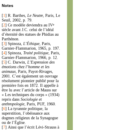
Notes
[
1
]
R. Barthes,
Le Neutre
, Paris, Le
Seuil, 2002, p. 79.
e
[
2
]
Ce modèle deviendra au IV
siècle avant J.C. celui de l’idéal
d’éternité des statues de Phidias au
Parthénon.
[
3
]
Spinoza,
L’Éthique
, Paris,
Garnier-Flammarion, 1965, p. 197.
[
4
]
Spinoza,
Traité politique
, Paris,
Garnier-Flammarion, 1966, p. 12.
[
5
]
C. Darwin,
L’Expression des
émotions chez l’homme et les
animaux
, Paris, Payot-Rivages,
2001. C’est également un ouvrage
résolument pionnier publié pour la
première fois en 1872. Il appelle à
être lu avec l’article de Mauss sur
« Les techniques du corps » (1934)
repris dans
Sociologie et
anthropologie
, Paris, PUF, 1960.
[
6
]
La tyrannie politique, la
superstition, l’obéissance aux
dogmes religieux de la Synagogue
ou de l’Église.
[
7
]
Ainsi que l’écrit Lévi-Strauss à