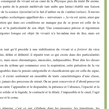
r conséquent du vivant est au cœur de la
Physique
puis du traité
De anima
.
nde partie de la pensée médiévale tant arabe que latine) établit une liaison
e de la science
(épistémè)
et le fait d’arrêter ou de s’arrêter
(stènai)
. À travers
sophes scolastiques appellent des « universaux », la vie est saisie, ainsi que
estion qui dans ces conditions ne manque pas de se poser est celle de la
e et la particularité de son objet. Une connaissance précise et rigoureuse
tégories lorsque cet objet (le vivant) n’a lui-même rien de fixe, mais est
 en tant qu’il procède à une stabilisation du vivant et
a fortiori
du vécu
ini, défini et définitif, il répartit tout ce qui existe dans des particularités
s, mais aussi chromatiques, musicales, indépassables. Pour dire les choses
sion du rythme qui commence avec la respiration, cette pulsation de la vie
eables dans la pensée catégorielle et classificatoire qui est celle du signe,
, il existe seulement un ensemble de traits caractéristiques d’une classe,
, jamais des processus de retrait. On ne peut concevoir et d’abord percevoir
e entre l’apparaître et le disparaître, la présence et l’absence, l’opacité et la
e solide et le liquide, le contracté et le dilaté, l’impassible et le cruel, l’agir
ence et le coma.
répugne, c’est ce qui s’élabore dans les passages, les transitions, les