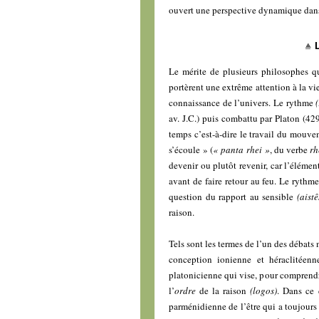
ouvert une perspective dynamique dans 
Le mérite de plusieurs philosophes qu
portèrent une extrême attention à la vi
connaissance de l’univers. Le rythme
av. J.C.) puis combattu par Platon (429
temps c’est-à-dire le travail du mouvem
s’écoule » (
« panta rhei »
, du verbe
rh
devenir ou plutôt revenir, car l’élémen
avant de faire retour au feu. Le rythme
question du rapport au sensible
(aistê
raison.
Tels sont les termes de l’un des débats
conception ionienne et héraclitéen
platonicienne qui vise, pour comprendre 
l’
ordre
de la raison
(logos)
. Dans ce 
parménidienne de l’être qui a toujours