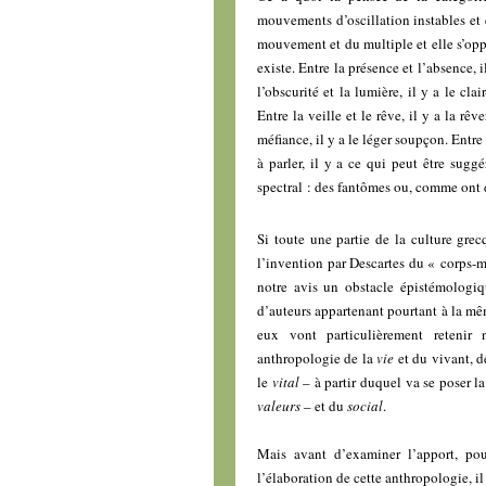
mouvements d’oscillation instables et 
mouvement et du multiple et elle s’oppos
existe. Entre la présence et l’absence,
l’obscurité et la lumière, il y a le cla
Entre la veille et le rêve, il y a la rêv
méfiance, il y a le léger soupçon. Entre
à parler, il y a ce qui peut être sugg
spectral : des fantômes ou, comme ont d
Si toute une partie de la culture grec
l’invention par Descartes du « corps
notre avis un obstacle épistémologi
d’auteurs appartenant pourtant à la mêm
eux vont particulièrement retenir 
anthropologie de la
vie
et du vivant, 
le
vital
– à partir duquel va se poser la
valeurs
– et du
social
.
Mais avant d’examiner l’apport, po
l’élaboration de cette anthropologie, i