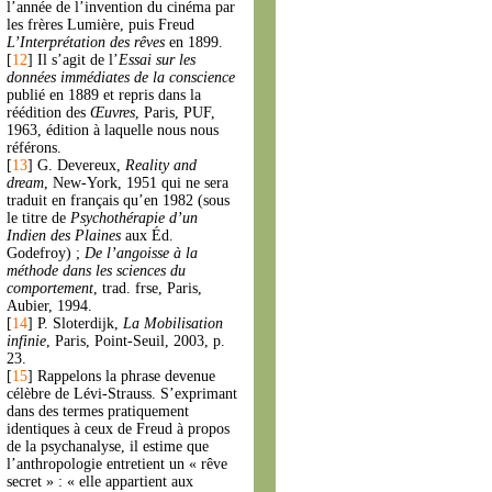
l’année de l’invention du cinéma par
les frères Lumière, puis Freud
L’Interprétation des rêves
en 1899.
[
12
]
Il s’agit de l’
Essai sur les
données immédiates de la conscience
publié en 1889 et repris dans la
réédition des
Œuvres
, Paris, PUF,
1963, édition à laquelle nous nous
référons.
[
13
]
G. Devereux,
Reality and
dream
, New-York, 1951 qui ne sera
traduit en français qu’en 1982 (sous
le titre de
Psychothérapie d’un
Indien des Plaines
aux Éd.
Godefroy) ;
De l’angoisse à la
méthode dans les sciences du
comportement
, trad. frse, Paris,
Aubier, 1994.
[
14
]
P. Sloterdijk,
La Mobilisation
infinie
, Paris, Point-Seuil, 2003, p.
23.
[
15
]
Rappelons la phrase devenue
célèbre de Lévi-Strauss. S’exprimant
dans des termes pratiquement
identiques à ceux de Freud à propos
de la psychanalyse, il estime que
l’anthropologie entretient un « rêve
secret » : « elle appartient aux