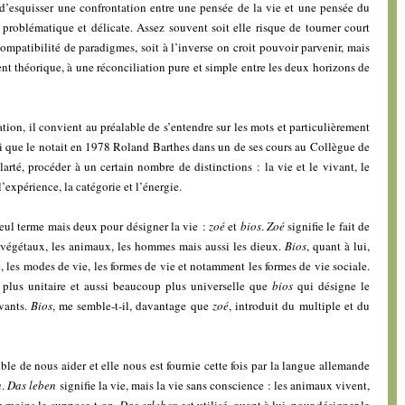
d’esquisser une confrontation entre une pensée de la vie et une pensée du
e problématique et délicate. Assez souvent soit elle risque de tourner court
ompatibilité de paradigmes, soit à l’inverse on croit pouvoir parvenir, mais
t théorique, à une réconciliation pure et simple entre les deux horizons de
ion, il convient au préalable de s’entendre sur les mots et particulièrement
nsi que le notait en 1978 Roland Barthes dans un de ses cours au Collègue de
larté, procéder à un certain nombre de distinctions : la vie et le vivant, le
l’expérience, la catégorie et l’énergie.
seul terme mais deux pour désigner la vie :
zoé
et
bios
.
Zoé
signifie le fait de
 végétaux, les animaux, les hommes mais aussi les dieux.
Bios
, quant à lui,
e, les modes de vie, les formes de vie et notamment les formes de vie sociale.
 plus unitaire et aussi beaucoup plus universelle que
bios
qui désigne le
ivants.
Bios
, me semble-t-il, davantage que
zoé
, introduit du multiple et du
ble de nous aider et elle nous est fournie cette fois par la langue allemande
n
.
Das leben
signifie la vie, mais la vie sans conscience : les animaux vivent,
du moins le suppose-t-on.
Das erleben
est utilisé, quant à lui, pour désigner le