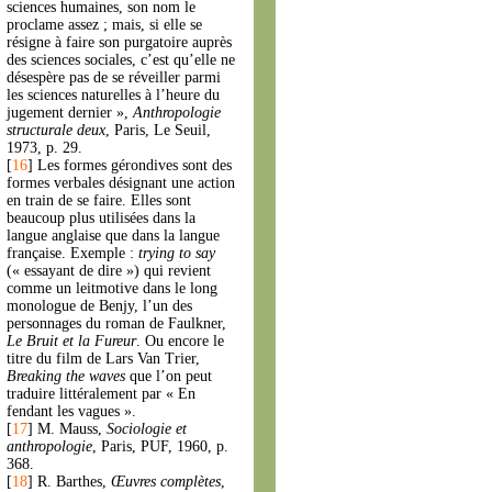
sciences humaines, son nom le
proclame assez ; mais, si elle se
résigne à faire son purgatoire auprès
des sciences sociales, c’est qu’elle ne
désespère pas de se réveiller parmi
les sciences naturelles à l’heure du
jugement dernier »,
Anthropologie
structurale deux
, Paris, Le Seuil,
1973, p. 29.
[
16
]
Les formes gérondives sont des
formes verbales désignant une action
en train de se faire. Elles sont
beaucoup plus utilisées dans la
langue anglaise que dans la langue
française. Exemple :
trying to say
(« essayant de dire ») qui revient
comme un leitmotive dans le long
monologue de Benjy, l’un des
personnages du roman de Faulkner,
Le Bruit et la Fureur
. Ou encore le
titre du film de Lars Van Trier,
Breaking the waves
que l’on peut
traduire littéralement par « En
fendant les vagues ».
[
17
]
M. Mauss,
Sociologie et
anthropologie
, Paris, PUF, 1960, p.
368.
[
18
]
R. Barthes,
Œuvres complètes
,