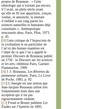
propos de Rousseau : « Cette
ethnologie qui n’existait pas encore,
il l’avait, un plein siècle avant
qu’elle ne fît son apparition, conçue,
voulue, et annoncée, la mettant
d’emblée à son rang parmi les
sciences naturelles et humaines déjà
constituées »,
Anthropologie
structurale deux
, Paris, Plon, 1973,
p. 45.
[
8
]
Cette critique de l’hypocrisie de
la civilisation et en particulier de
l’art et des bonnes manières est
l’objet de ce que l’on a appelé le
premier
Discours
de Rousseau publié
en 1750 : le
Discours sur les sciences
et les arts
, réédition Paris, Garnier-
Flammarion, 1999.
[
9
]
J.-J. Rousseau,
Les Rêveries du
promeneur solitaire
, Paris, Le Livre
de Poche, 1983, p. 82.
[
10
]
L’énergie est une notion que
Jean-Jacques Rousseau utilise très
fréquemment mais dans une
acception qui n’est pas
rigoureusement vitaliste.
[
11
]
Freud et Breuer publient
Les
Études sur l’hystérie
en 1895,