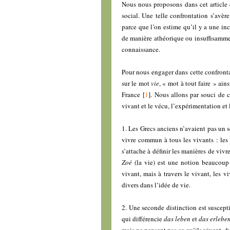
Nous nous proposons dans cet article 
social. Une telle confrontation s’avèr
parce que l’on estime qu’il y a une inc
de manière athéorique ou insuffisammen
connaissance.
Pour nous engager dans cette confrontat
sur le mot
vie
, « mot à tout faire » ai
France
[
1
]
. Nous allons par souci de c
vivant et le vécu, l’expérimentation et 
1. Les Grecs anciens n’avaient pas un 
vivre commun à tous les vivants : les
s’attache à définir les manières de vivr
Zoé
(la vie) est une notion beaucoup
vivant, mais à travers le vivant, les v
divers dans l’idée de vie.
2. Une seconde distinction est suscepti
qui différencie
das leben
et
das erlebe
mais ne pensent pas ce qu’ils vivent, 