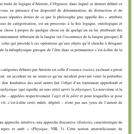
er traité de logique d’Aristote,
L’Organon
, dans lequel ce dernier définit ce
vons en présence d’un dispositif de détermination, de distinction et de
lasses séparées dotées de ce que le philosophe grec appelle des « attributs
ssus de catégorisation, est un processus à la fois logique, ontologique et
que chose à propos de quelque chose ou de quelqu’un en lui attribuant des
éminemment tributaire de la langue (en l’occurrence de la langue grecque). Il
 celui qui procède à ces opérations qu’aux objets qu’il cherche à désigner.
ire de la métaphysique grecque de l’être dans sa permanence c’est-à-dire de la
s catégories définies par Aristote est celle d’essence
(ousia)
, excluant a priori
, un accident ou ne serait-ce qu’un incident pouvant venir la perturber.
 dire fondatrice des neuf autres fait l’objet d’un traitement approfondi et
taphysique
(qui signifie au sens strict
après la physique
). La neuvième et la
nche – appelées respectivement l’
agir
et le
pâtir
et pour lesquelles se pose
it, c’est-à-dire croit, mûrit, dépérit – n’ont pas aux yeux de l’auteur de
une approche intuitive, une approche discursive
(dianoia)
, caractéristique de
 repos et arrêt » (
Physique
, VIII, 3). Cette notion aristotélicienne de