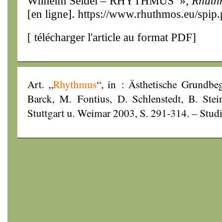
Wilhelm Seidel – RHYTHMUS »,
Rhuth
[en ligne]. https://www.rhuthmos.eu/spip
[
télécharger l'article au format PDF
]
Art. „
Rhythmus
“, in : Ästhetische Grundbeg
Barck, M. Fontius, D. Schlenstedt, B. Stei
Stuttgart u. Weimar 2003, S. 291-314. – Stud