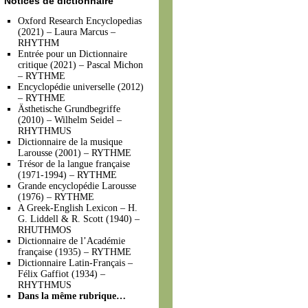
Notices de dictionnaire
Oxford Research Encyclopedias
(2021) – Laura Marcus –
RHYTHM
Entrée pour un Dictionnaire
critique (2021) – Pascal Michon
– RYTHME
Encyclopédie universelle (2012)
– RYTHME
Ästhetische Grundbegriffe
(2010) – Wilhelm Seidel –
RHYTHMUS
Dictionnaire de la musique
Larousse (2001) – RYTHME
Trésor de la langue française
(1971-1994) – RYTHME
Grande encyclopédie Larousse
(1976) – RYTHME
A Greek-English Lexicon – H.
G. Liddell & R. Scott (1940) –
RHUTHMOS
Dictionnaire de l’Académie
française (1935) – RYTHME
Dictionnaire Latin-Français –
Félix Gaffiot (1934) –
RHYTHMUS
Dans la même rubrique…