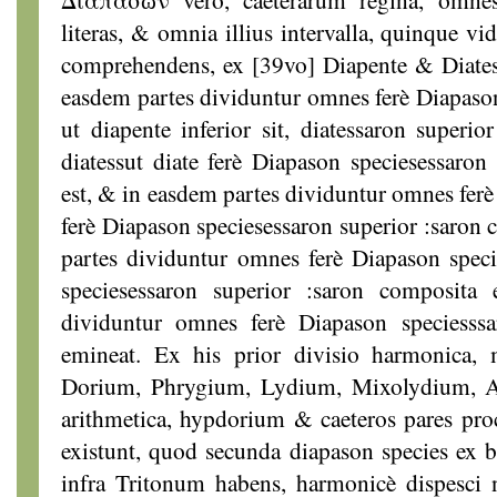
literas, & omnia illius intervalla, quinque vi
comprehendens, ex [39vo] Diapente & Diates
easdem partes dividuntur omnes ferè Diapaso
ut diapente inferior sit, diatessaron superi
diatessut diate ferè Diapason speciesessaron
est, & in easdem partes dividuntur omnes ferè
ferè Diapason speciesessaron superior :saron 
partes dividuntur omnes ferè Diapason speci
speciesessaron superior :saron composita
dividuntur omnes ferè Diapason speciesssa
emineat. Ex his prior divisio harmonica,
Dorium, Phrygium, Lydium, Mixolydium, A
arithmetica, hypdorium & caeteros pares pro
existunt, quod secunda diapason species ex 
infra Tritonum habens, harmonicè dispesci n