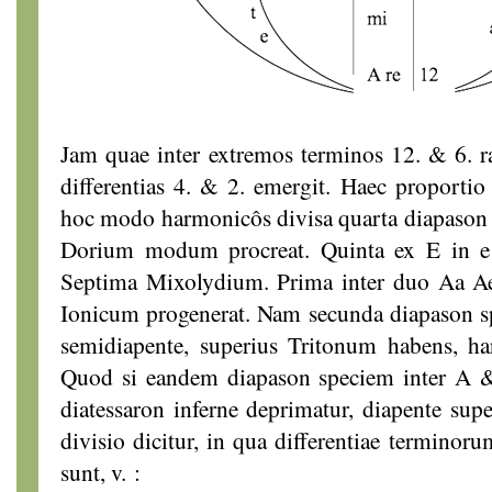
Jam quae inter extremos terminos 12. & 6. ra
differentias 4. & 2. emergit. Haec proporti
hoc modo harmonicôs divisa quarta diapason 
Dorium modum procreat. Quinta ex E in e
Septima Mixolydium. Prima inter duo Aa Ae
Ionicum progenerat. Nam secunda diapason spe
semidiapente, superius Tritonum habens, ha
Quod si eandem diapason speciem inter A &
diatessaron inferne deprimatur, diapente sup
divisio dicitur, in qua differentiae terminoru
sunt, v. :