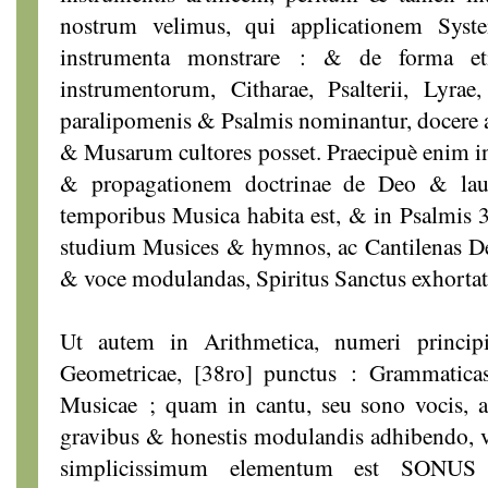
nostrum velimus, qui applicationem Syst
instrumenta monstrare : & de forma et
instrumentorum, Citharae, Psalterii, Lyr
paralipomenis & Psalmis nominantur, docere a
& Musarum cultores posset. Praecipuè enim in
& propagationem doctrinae de Deo & la
temporibus Musica habita est, & in Psalmis 3
studium Musices & hymnos, ac Cantilenas De
& voce modulandas, Spiritus Sanctus exhortat
Ut autem in Arithmetica, numeri princip
Geometricae, [38ro] punctus : Grammaticas
Musicae ; quam in cantu, seu sono vocis, a
gravibus & honestis modulandis adhibendo, v
simplicissimum elementum est SONUS