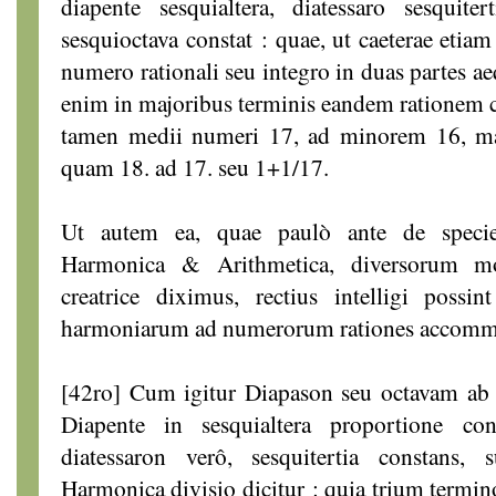
diapente sesquialtera, diatessaro sesquite
sesquioctava constat : quae, ut caeterae etiam
numero rationali seu integro in duas partes ae
enim in majoribus terminis eandem rationem c
tamen medii numeri 17, ad minorem 16, maj
quam 18. ad 17. seu 1+1/17.
Ut autem ea, quae paulò ante de specie
Ηarmonica & Arithmetica, diversorum 
creatrice diximus, rectius intelligi poss
harmoniarum ad numerorum rationes accomm
[42ro] Cum igitur Diapason seu octavam ab A
Diapente in sesquialtera proportione cons
diatessaron verô, sesquitertia constans, s
Harmonica divisio dicitur : quia trium termino