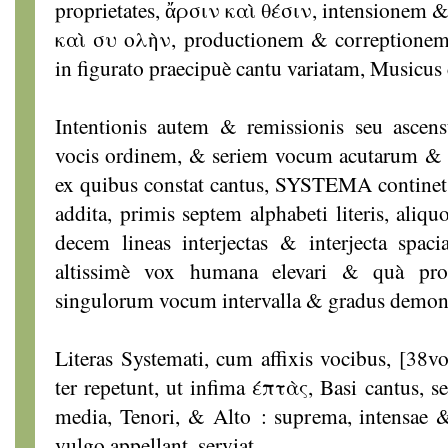
proprietates, ἄρσιν καὶ θέσιν, intensionem 
καὶ συ ολὴν, productionem & correptionem, 
in figurato praecipuè cantu variatam, Musicus 
Intentionis autem & remissionis seu asce
vocis ordinem, & seriem vocum acutarum & 
ex quibus constat cantus, SYSTEMA continet 
addita, primis septem alphabeti literis, aliquo
decem lineas interjectas & interjecta spac
altissimè vox humana elevari & quà pro
singulorum vocum intervalla & gradus demons
Literas Systemati, cum affixis vocibus, [38v
ter repetunt, ut infima έπτὰς, Basi cantus, s
media, Tenori, & Alto : suprema, intensae
vulgo appellant, serviat.