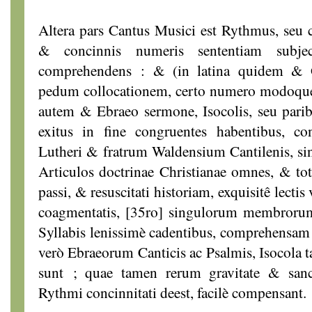
Altera pars Cantus Musici est Rythmus, seu 
& concinnis numeris sententiam subje
comprehendens : & (in latina quidem & G
pedum collocationem, certo numero modoque
autem & Ebraeo sermone, Isocolis, seu pari
exitus in fine congruentes habentibus, co
Lutheri & fratrum Waldensium Cantilenis, sing
Articulos doctrinae Christianae omnes, & tot
passi, & resuscitati historiam, exquisitê lectis
coagmentatis, [35ro] singulorum membroru
Syllabis lenissimè cadentibus, comprehensam 
verò Ebraeorum Canticis ac Psalmis, Isocola
sunt ; quae tamen rerum gravitate & sanct
Rythmi concinnitati deest, facilè compensant.