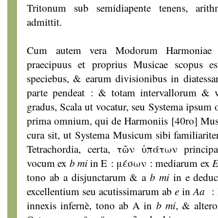
Tritonum sub semidiapente tenens, arit
admittit.
Cum autem vera Modorum Harmoniae M
praecipuus et proprius Musicae scopus es
speciebus, & earum divisionibus in diatess
parte pendeat : & totam intervallorum 
gradus, Scala ut vocatur, seu Systema ipsum oc
prima omnium, qui de Harmoniis [40ro] Music
cura sit, ut Systema Musicum sibi familiarit
Tetrachordia, certa, τῶν ὑπάτων princip
vocum ex
b mi
in E : μέσων : mediarum ex
tono ab a disjunctarum & a
b mi
in e dedu
excellentium seu acutissimarum ab
e
in
Aa
: 
innexis infernè, tono ab A in
b mi
, & alter