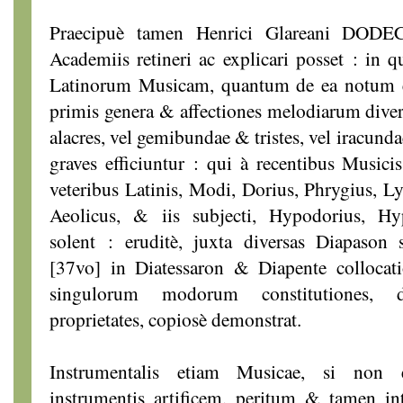
Praecipuè tamen Henrici Glareani DOD
Academiis retineri ac explicari posset : in
Latinorum Musicam, quantum de ea notum es
primis genera & affectiones melodiarum divers
alacres, vel gemibundae & tristes, vel iracund
graves efficiuntur : qui à recentibus Musici
veteribus Latinis, Modi, Dorius, Phrygius, Ly
Aeolicus, & iis subjecti, Hypodorius, Hyp
solent : eruditè, juxta diversas Diapason s
[37vo] in Diatessaron & Diapente collocatio
singulorum modorum constitutiones, 
proprietates, copiosè demonstrat.
Instrumentalis etiam Musicae, si non 
instrumentis artificem, peritum & tamen i