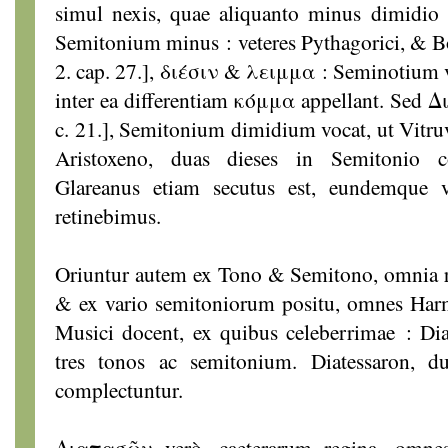
simul nexis, quae aliquanto minus dimidio 
Semitonium minus : veteres Pythagorici, & Boe
2. cap. 27.], διέσιν & λειμμα : Seminotium
inter ea differentiam κόμμα appellant. Sed Διέ
c. 21.], Semitonium dimidium vocat, ut Vitruvu
Aristoxeno, duas dieses in Semitonio co
Glareanus etiam secutus est, eundemque 
retinebimus.
Oriuntur autem ex Tono & Semitono, omnia re
& ex vario semitoniorum positu, omnes Har
Musici docent, ex quibus celeberrimae : Dia
tres tonos ac semitonium. Diatessaron, 
complectuntur.
Διαπασῶν verò, caeterarum regina, omne