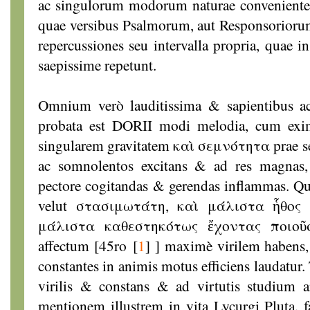
ac singulorum modorum naturae convenientes
quae versibus Psalmorum, aut Responsoriorum
repercussiones seu intervalla propria, quae i
saepissime repetunt.
Omnium verò lauditissima & sapientibus 
probata est DORII modi melodia, cum eximi
singularem gravitatem καὶ σεμνότητα prae se
ac somnolentos excitans & ad res magnas, 
pectore cogitandas & gerendas inflammas. Qu
velut στασιμωτάτη, καὶ μάλιστα ἧθος 
μάλιστα καθεστηκότως ἔχοντας ποιοῦσα
affectum [45ro
[
1
]
] maximè virilem habens
constantes in animis motus efficiens laudatur
virilis & constans & ad virtutis studium 
mentionem illustrem in vita Lycurgi Pluta. f