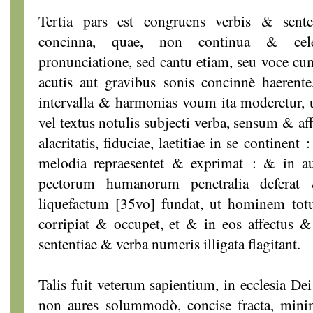
Tertia pars est congruens verbis & sent
concinna, quae, non continua & celer
pronunciatione, sed cantu etiam, seu voce cum
acutis aut gravibus sonis concinnè haerent
intervalla & harmonias voum ita moderetur, 
vel textus notulis subjecti verba, sensum & af
alacritatis, fiduciae, laetitiae in se continen
melodia repraesentet & exprimat : & in a
pectorum humanorum penetralia deferat
liquefactum [35vo] fundat, ut hominem to
corripiat & occupet, et & in eos affectus 
sententiae & verba numeris illigata flagitant.
Talis fuit veterum sapientium, in ecclesia De
non aures solummodò, concise fracta, mi