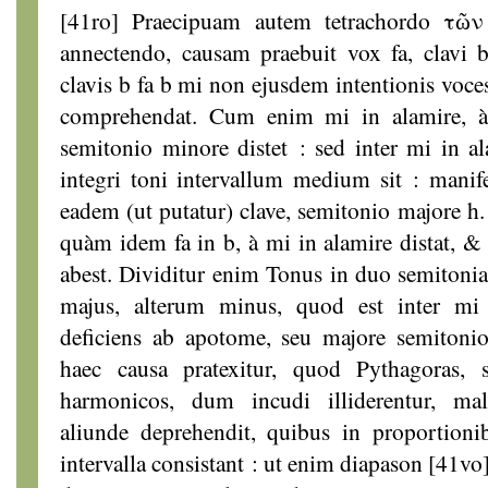
[41ro] Praecipuam autem tetrachordo τῶ
annectendo, causam praebuit vox fa, clavi b
clavis b fa b mi non ejusdem intentionis voces
comprehendat. Cum enim mi in alamire, à
semitonio minore distet : sed inter mi in a
integri toni intervallum medium sit : manif
eadem (ut putatur) clave, semitonio majore h. 
quàm idem fa in b, à mi in alamire distat, &
abest. Dividitur enim Tonus in duo semitonia
majus, alterum minus, quod est inter mi
deficiens ab apotome, seu majore semitonio,
haec causa pratexitur, quod Pythagoras,
harmonicos, dum incudi illiderentur, ma
aliunde deprehendit, quibus in proportio
intervalla consistant : ut enim diapason [41vo