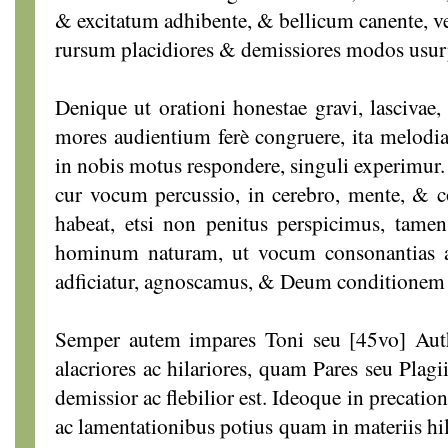
& excitatum adhibente, & bellicum canente, vel
rursum placidiores & demissiores modos usurp
Denique ut orationi honestae gravi, lascivae,
mores audientium ferè congruere, ita melodiar
in nobis motus respondere, singuli experimur.
cur vocum percussio, in cerebro, mente, &
habeat, etsi non penitus perspicimus, tame
hominum naturam, ut vocum consonantias avi
adficiatur, agnoscamus, & Deum conditionem
Semper autem impares Toni seu [45vo] Auth
alacriores ac hilariores, quam Pares seu Plagi
demissior ac flebilior est. Ideoque in precatio
ac lamentationibus potius quam in materiis hil