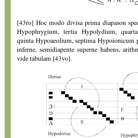
[43ro] Hoc modo divisa prima diapason spe
Hypophrygium, tertia Hypolydium, quart
quinta Hypoaeolium, septima Hypoionicum p
inferne, semidiapente superne habens, arith
vide tabulam [43vo].