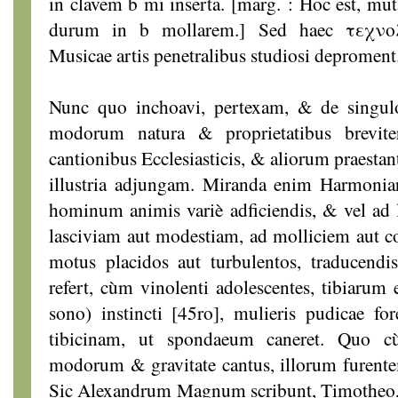
in clavem b mi inserta. [marg. : Hoc est, mut
durum in b mollarem.] Sed haec τεχνολο
Musicae artis penetralibus studiosi deproment
Nunc quo inchoavi, pertexam, & de singu
modorum natura & proprietatibus brevit
cantionibus Ecclesiasticis, & aliorum praest
illustria adjungam. Miranda enim Harmoniar
hominum animis variè adficiendis, & vel ad la
lasciviam aut modestiam, ad molliciem aut co
motus placidos aut turbulentos, traducend
refert, cùm vinolenti adolescentes, tibiarum
sono) instincti [45ro], mulieris pudicae fo
tibicinam, ut spondaeum caneret. Quo cùm 
modorum & gravitate cantus, illorum furente
Sic Alexandrum Magnum scribunt, Timothe