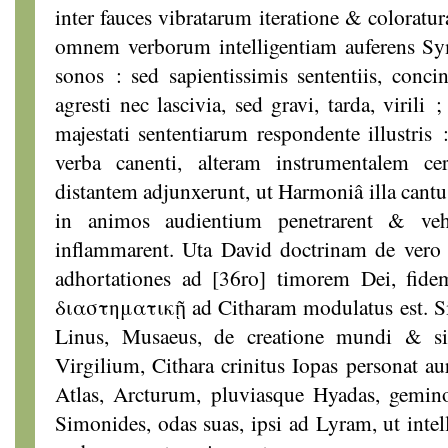
inter fauces vibratarum iteratione & coloratu
omnem verborum intelligentiam auferens Sy
sonos : sed sapientissimis sententiis, conc
agresti nec lascivia, sed gravi, tarda, virili
majestati sententiarum respondente illustris
verba canenti, alteram instrumentalem ce
distantem adjunxerunt, ut Harmoniâ illa cantus
in animos audientium penetrarent & veh
inflammarent. Uta David doctrinam de ver
adhortationes ad [36ro] timorem Dei, fide
διαστηματικῇ ad Citharam modulatus est. Si
Linus, Musaeus, de creatione mundi & s
Virgilium, Cithara crinitus Iopas personat a
Atlas, Arcturum, pluviasque Hyadas, gemin
Simonides, odas suas, ipsi ad Lyram, ut intel