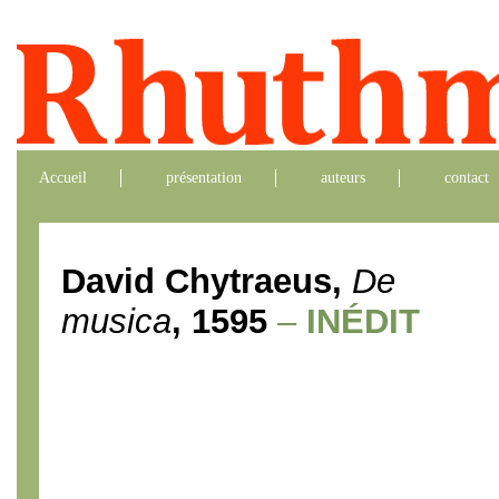
Accueil
présentation
auteurs
contact
David Chytraeus,
De
musica
, 1595
–
INÉDIT