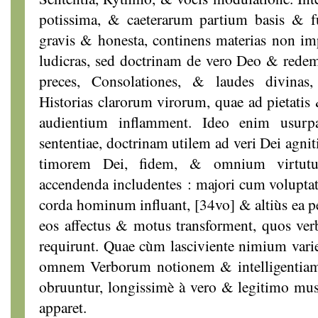
potissima, & caeterarum partium basis & f
gravis & honesta, continens materias non impi
ludicras, sed doctrinam de vero Deo & redem
preces, Consolationes, & laudes divinas,
Historias clarorum virorum, quae ad pietatis
audientium inflamment. Ideo enim usurp
sententiae, doctrinam utilem ad veri Dei agn
timorem Dei, fidem, & omnium virtutum
accendenda includentes : majori cum volupta
corda hominum influant, [34vo] & altiùs ea pe
eos affectus & motus transforment, quos ver
requirunt. Quae cùm lasciviente nimium vari
omnem Verborum notionem & intelligentiam 
obruuntur, longissimè à vero & legitimo mus
apparet.