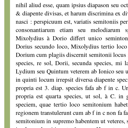
nihil aliud esse, quam ipsius diapason seu oct
& diapente divisas, et harum discrimina ex d
nasci : perspicuum est, variatis semitoniis p
consonantiarum etiam seu melodiarum spe
Mixolydius à Dorio differt unico seminton
Dorius secundo loco, Mixolydius tertio loco
Dorium cum plagiis discernit semitonii locus 
species, re sol, Dorii, secunda species, mi la
Lydium seu Quintum veterem ab Ionico seu un
in quinti locum irrepsit diversa diapente spe
propria est 3. diap. species fafa ab f in c. 
propria est quarta species, ut sol, à C. in
speciem, quae tertio loco semitonium habet
regionem transtulerunt cum ab f in c non fa f
semitonium in supremo habentem ut veteres, se