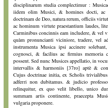
disciplinarum studia complectimur : Music
iidem olim Musici, & homines docti, ac 
doctrinam de Deo, natura rerum, officiis virt
ac hominum virtute praestantium laudes, lit
Carminibus concinnis eam includere, & vel v
quàm pronuncianti viciniore, tradere, vel a
instrumenta Musica ipsi accinere solebant
cognosci, & facilius ac firmius memoria
possent. Sed nunc Musices appellatio, in 
intervallis & harmoniis [37ro] aptè & con
Cujus doctrinae initia, ex Scholis trivialib
adferri non dubitamus. & judicio professo
relinquitur, ex quo velit libello, unico du
summam artis continente, praecepta Musi
vulgaria proponere.