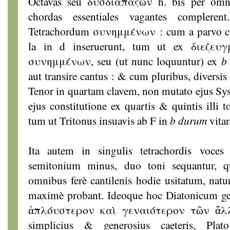
Octavas seu δυσδιαπαςῶν h. bis per omnes
chordas essentiales vagantes compleren
Tetrachordum συνημμένων : cum a parvo co
la in d inseruerunt, tum ut ex διεζε
συνημμένων, seu (ut nunc loquuntur) ex
b
aut transire cantus : & cum pluribus, diversis 
Tenor in quartam clavem, non mutato ejus Syst
ejus constitutione ex quartis & quintis illi t
tum ut Tritonus insuavis ab F in
b durum
vitar
Ita autem in singulis tetrachordis voces 
semitonium minus, duo toni sequantur, 
omnibus ferè cantilenis hodie usitatum, nat
maximè probant. Ideoque hoc Diatonicum 
ἁπλόυστερον καὶ γεναιότερον τῶν ἄλλ
simplicius & generosius caeteris, Pl