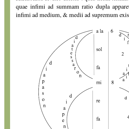
quae infimi ad summam ratio dupla apparet,
infimi ad medium, & medii ad supremum exist