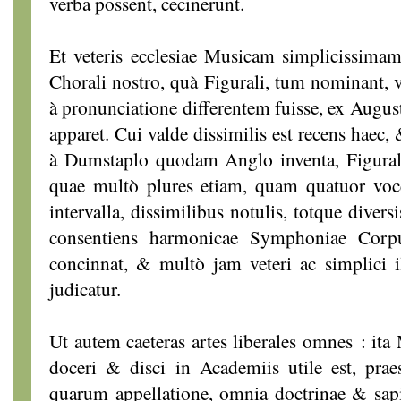
verba possent, cecinerunt.
Et veteris ecclesiae Musicam simplicissim
Chorali nostro, quà Figurali, tum nominant, 
à pronunciatione differentem fuisse, ex August
apparet. Cui valde dissimilis est recens haec
à Dumstaplo quodam Anglo inventa, Figural
quae multò plures etiam, quam quatuor voc
intervalla, dissimilibus notulis, totque diver
consentiens harmonicae Symphoniae Corp
concinnat, & multò jam veteri ac simplici il
judicatur.
Ut autem caeteras artes liberales omnes : it
doceri & disci in Academiis utile est, pra
quarum appellatione, omnia doctrinae & sa