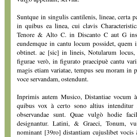
Suntque in singulis cantilenis, lineae, certa p
in quibus ea linea, cui clavis Characterist
Tenore & Alto C. in Discanto C aut G insc
eundemque in cantu locum possidet, quem i
obtinet. ac [sic] in lineis, Notularum locu
figurae verò, in figurato praecipuè cantu var
magis etiam variatae, tempus seu moram in p
voce servandam, ostendunt.
Inprimis autem Musico, Distantiae vocum à 
quibus vox à certo sono altius intenditur a
observandae sunt. Quae vulgò hodie faci
designantur. Latini, & Graeci, Tonum, v
nominant [39ro] distantiam cujuslibet vocis 