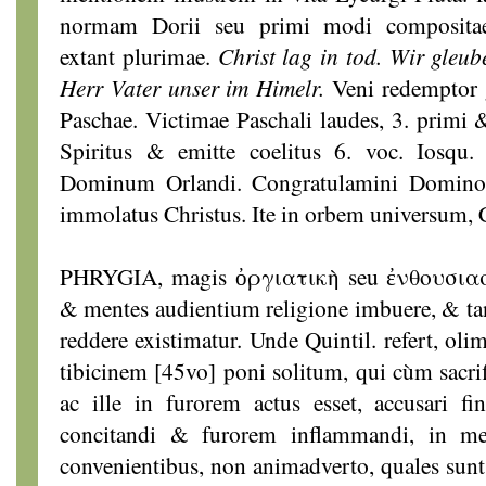
normam Dorii seu primi modi compositae 
extant plurimae.
Christ lag in tod. Wir gleube
Herr Vater unser im Himelr.
Veni redemptor g
Paschae. Victimae Paschali laudes, 3. primi &
Spiritus & emitte coelitus 6. voc. Iosqu.
Dominum Orlandi. Congratulamini Domino,
immolatus Christus. Ite in orbem universum, 
PHRYGIA, magis ὀργιατικὴ seu ἐνθουσιασ
& mentes audientium religione imbuere, & ta
reddere existimatur. Unde Quintil. refert, ol
tibicinem [45vo] poni solitum, qui cùm sacrif
ac ille in furorem actus esset, accusari f
concitandi & furorem inflammandi, in mel
convenientibus, non animadverto, quales sunt