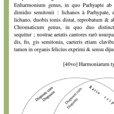
Enharmonium genus, in quo Parhyapte ab 
dimidio semitonii : lichanos à Parhypate, 
lichano, duobis tonis distat, reprobatum & a
Chromaticum genus, in quo duo distinct
sequitur ; nostrae aetatis cantores rarò usurpa
dis, fis, gis semitonia, caeteris etiam clavi
tamen in organis felicius exprimi & sensu diju
[40vo] Harmoniarum t