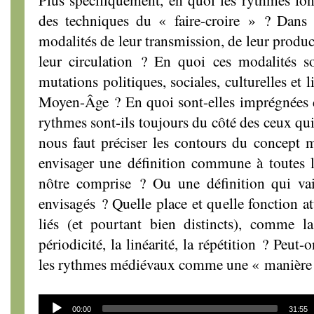
des techniques du « faire-croire » ? Dans c
modalités de leur transmission, de leur produc
leur circulation ? En quoi ces modalités son
mutations politiques, sociales, culturelles et 
Moyen-Âge ? En quoi sont-elles imprégnées d
rythmes sont-ils toujours du côté des ceux qui 
nous faut préciser les contours du concept
envisager une définition commune à toutes l
nôtre comprise ? Ou une définition qui va
envisagés ? Quelle place et quelle fonction at
liés (et pourtant bien distincts), comme la
périodicité, la linéarité, la répétition ? Peu
les rythmes médiévaux comme une « manière d
Audio
Current
Total
00:00
31:55