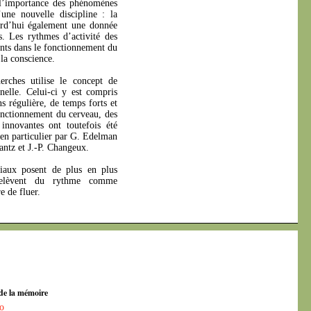
 l’importance des phénomènes
une nouvelle discipline : la
ourd’hui également une donnée
s. Les rythmes d’activité des
nts dans le fonctionnement du
 la conscience.
erches utilise le concept de
nelle. Celui-ci y est compris
 régulière, de temps forts et
fonctionnement du cerveau, des
innovantes ont toutefois été
en particulier par G. Edelman
antz et J.-P. Changeux.
ciaux posent de plus en plus
 relèvent du rythme comme
e de fluer.
de la mémoire
o