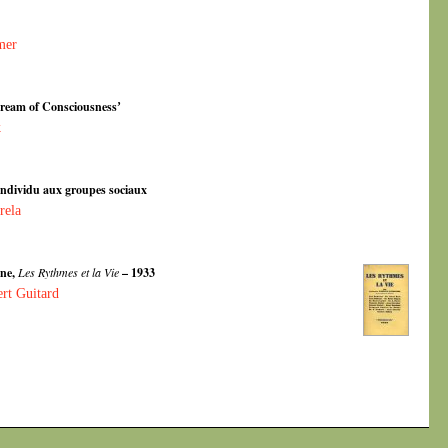
mer
tream of Consciousnessʼ
k
’individu aux groupes sociaux
rela
ine,
Les Rythmes et la Vie
– 1933
rt Guitard