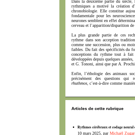
Dans la deuxième partie du siècle,
rythmiques a motivé la création d’
chronobiologie. Elle constitue auj
fondamentale pour les neuroscience
neurones semblent en effet détermina
cerveau et l’apparition/disparition de
La plus grande partie de ces rech
rythme dans son acception tradition
comme une succession, plus ou moins
faibles. Du fait des spécificités du 
conceptions du rythme tout à fait 
développées depuis quelques années, 
et G. Tononi, ainsi que par A. Prochi
Enfin, l’éthologie des animaux so
précisément des questions qui
rhuthmos
, c’est-à-dire comme manièr
Articles de cette rubrique
Rythmes cérébraux et codage neural 
10 mars 2025, par
Michaël Zugar