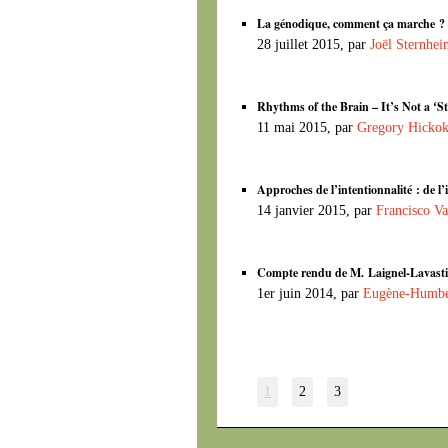
La génodique, comment ça marche ?
28 juillet 2015, par
Joël Sternhei
Rhythms of the Brain – It’s Not a ʻS
11 mai 2015, par
Gregory Hicko
Approches de l’intentionnalité : de l
14 janvier 2015, par
Francisco Va
Compte rendu de M. Laignel-Lavast
1er juin 2014, par
Eugène-Humbe
1
2
3