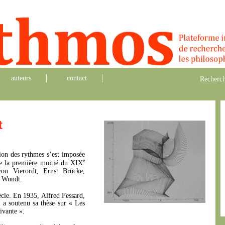
auteurs
contact
Recherch
t
tion des rythmes s’est imposée
e
de la première moitié du XIX
von Vierordt, Ernst Brücke,
 Wundt.
cle. En 1935, Alfred Fessard,
, a soutenu sa thèse sur « Les
ivante ».