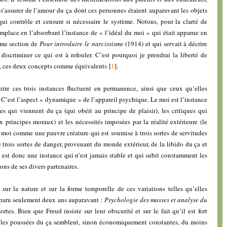
’assurer de l’amour du ça dont ces personnes étaient auparavant les objets
 qui contrôle et censure si nécessaire le système. Notons, pour la clarté de
mplace en l’absorbant l’instance de « l’idéal du moi » qui était apparue en
ième section de
Pour introduire le narcissisme
(1914) et qui servait à décrire
discriminer ce qui est à refouler. C’est pourquoi je prendrai la liberté de
re, ces deux concepts comme équivalents
[
1
]
.
tre ces trois instances fluctuent en permanence, ainsi que ceux qu’elles
e. C’est l’aspect « dynamique » de l’appareil psychique. Le moi est l’instance
rces qui viennent du ça (qui obéit au principe de plaisir), les critiques qui
x principes moraux) et les nécessités imposées par la réalité extérieure (le
e moi comme une pauvre créature qui est soumise à trois sortes de servitudes
 trois sortes de danger, provenant du monde extérieur, de la libido du ça et
 est donc une instance qui n’est jamais stable et qui subit constamment les
ions de ses divers partenaires.
r sur la nature et sur la forme temporelle de ces variations telles qu’elles
 paru seulement deux ans auparavant :
Psychologie des masses et analyse du
rtes. Bien que Freud insiste sur leur obscurité et sur le fait qu’il est fort
se, les poussées du ça semblent, sinon économiquement constantes, du moins