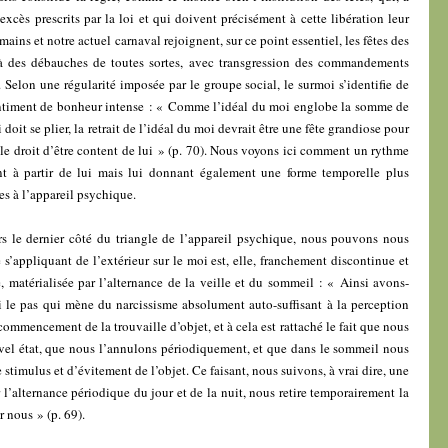
 excès prescrits par la loi et qui doivent précisément à cette libération leur
ains et notre actuel carnaval rejoignent, sur ce point essentiel, les fêtes des
 à des débauches de toutes sortes, avec transgression des commandements
. Selon une régularité imposée par le groupe social, le surmoi s’identifie de
timent de bonheur intense : « Comme l’idéal du moi englobe la somme de
 doit se plier, la retrait de l’idéal du moi devrait être une fête grandiose pour
e le droit d’être content de lui » (p. 70). Nous voyons ici comment un rythme
ant à partir de lui mais lui donnant également une forme temporelle plus
es à l’appareil psychique.
s le dernier côté du triangle de l’appareil psychique, nous pouvons nous
é s’appliquant de l’extérieur sur le moi est, elle, franchement discontinue et
 matérialisée par l’alternance de la veille et du sommeil : « Ainsi avons-
 le pas qui mène du narcissisme absolument auto-suffisant à la perception
mmencement de la trouvaille d’objet, et à cela est rattaché le fait que nous
el état, que nous l’annulons périodiquement, et que dans le sommeil nous
 stimulus et d’évitement de l’objet. Ce faisant, nous suivons, à vrai dire, une
l’alternance périodique du jour et de la nuit, nous retire temporairement la
r nous » (p. 69).