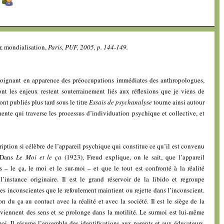
]
, mondialisation,
Paris, PUF, 2005, p. 144-149.
éloignant en apparence des préoccupations immédiates des anthropologues,
ont les enjeux restent souterrainement liés aux réflexions que je viens de
ont publiés plus tard sous le titre
Essais de psychanalyse
tourne ainsi autour
ente qui traverse les processus d’individuation psychique et collective, et
iption si célèbre de l’appareil psychique qui constitue ce qu’il est convenu
. Dans
Le Moi et le ça
(1923), Freud explique, on le sait, que l’appareil
 – le ça, le moi et le sur-moi – et que le tout est confronté à la réalité
’instance originaire. Il est le grand réservoir de la libido et regroupe
es inconscientes que le refoulement maintient ou rejette dans l’inconscient.
on du ça au contact avec la réalité et avec la société. Il est le siège de la
 viennent des sens et se prolonge dans la motilité. Le surmoi est lui-même
moi. Il résume l’ensemble des identifications aux parents et aux éducateurs,