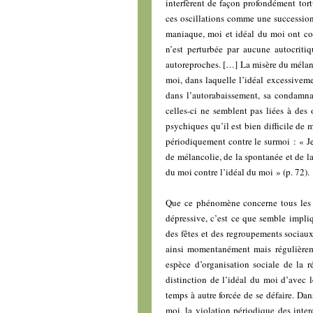
interfèrent de façon profondément tortu
ces oscillations comme une succession
maniaque, moi et idéal du moi ont con
n’est perturbée par aucune autocritiq
autoreproches. […] La misère du mélanc
moi, dans laquelle l’idéal excessiveme
dans l’autorabaissement, sa condamnat
celles-ci ne semblent pas liées à des
psychiques qu’il est bien difficile de
périodiquement contre le surmoi : « Je
de mélancolie, de la spontanée et de l
du moi contre l’idéal du moi » (p. 72).
Que ce phénomène concerne tous les a
dépressive, c’est ce que semble impli
des fêtes et des regroupements sociau
ainsi momentanément mais régulièreme
espèce d’organisation sociale de la r
distinction de l’idéal du moi d’avec l
temps à autre forcée de se défaire. Dan
moi, la violation périodique des interd