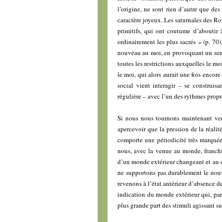
l’origine, ne sont rien d’autre que des
caractère joyeux. Les saturnales des Rom
primitifs, qui ont coutume d’aboutir
ordinairement les plus sacrés » (p. 70)
nouveau au moi, en provoquant un sen
toutes les restrictions auxquelles le moi
le moi, qui alors aurait une fois encor
social vient interagir – se construis
régulière – avec l’un des rythmes propr
Si nous nous tournons maintenant ver
apercevoir que la pression de la réalit
comporte une périodicité très marquée,
nous, avec la venue au monde, franchi
d’un monde extérieur changeant et au co
ne supportons pas durablement le nouv
revenons à l’état antérieur d’absence de
indication du monde extérieur qui, par 
plus grande part des stimuli agissant su