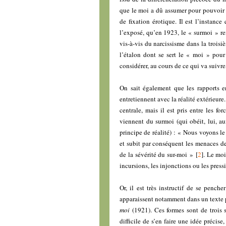
que le moi a dû assumer pour pouvoir s
de fixation érotique. Il est l’instance
l’exposé, qu’en 1923, le « surmoi » re
vis-à-vis du narcissisme dans la trois
l’étalon dont se sert le « moi » pour 
considérer, au cours de ce qui va suiv
On sait également que les rapports en
entretiennent avec la réalité extérieur
centrale, mais il est pris entre les fo
viennent du surmoi (qui obéit, lui, au
principe de réalité) : « Nous voyons l
et subit par conséquent les menaces de
de la sévérité du sur-moi »
[
2
]
. Le moi
incursions, les injonctions ou les press
Or, il est très instructif de se penche
apparaissent notamment dans un texte
moi
(1921). Ces formes sont de trois so
difficile de s’en faire une idée préci