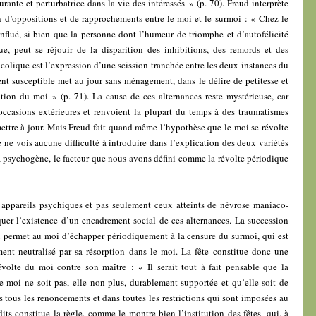
rante et perturbatrice dans la vie des intéressés » (p. 70). Freud interprète
 d’oppositions et de rapprochements entre le moi et le surmoi : « Chez le
flué, si bien que la personne dont l’humeur de triomphe et d’autofélicité
ue, peut se réjouir de la disparition des inhibitions, des remords et des
olique est l’expression d’une scission tranchée entre les deux instances du
nt susceptible met au jour sans ménagement, dans le délire de petitesse et
ion du moi » (p. 71). La cause de ces alternances reste mystérieuse, car
 occasions extérieures et renvoient la plupart du temps à des traumatismes
 mettre à jour. Mais Freud fait quand même l’hypothèse que le moi se révolte
 ne vois aucune difficulté à introduire dans l’explication des deux variétés
a psychogène, le facteur que nous avons défini comme la révolte périodique
ppareils psychiques et pas seulement ceux atteints de névrose maniaco-
quer l’existence d’un encadrement social de ces alternances. La succession
x permet au moi d’échapper périodiquement à la censure du surmoi, qui est
nt neutralisé par sa résorption dans le moi. La fête constitue donc une
évolte du moi contre son maître : « Il serait tout à fait pensable que la
e moi ne soit pas, elle non plus, durablement supportée et qu’elle soit de
s tous les renoncements et dans toutes les restrictions qui sont imposées au
its constitue la règle, comme le montre bien l’institution des fêtes, qui, à