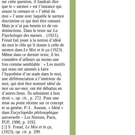
sur cette question, il faudrait dire
que le « surmoi » est l’instance qui
assure la censure et « l’idéal du
moi » l’aune avec laquelle le surmoi
discrimine ce qui doit être censuré.
Mais je n’ai pas besoin ici de ces
distinctions. Dans le texte sur
La
Psychologie des masses…
(1921),
Freud fait jouer à la notion d’idéal
du moi le rôle qu’il donne à celle de
surmoi dans
Le Moi et le ça
(1923).
Même dans ce dernier texte, il les
considère d’ailleurs au moins une
fois comme semblable : « Les motifs
qui nous ont amenés à faire
l’hypothèse d’un stade dans le moi,
une différenciation à l’intérieur du
moi, qui doit être nommé
idéal du
moi ou sur-moi
, ont été débattus en
d’autres lieux. Ils subsistent à bon
droit »,
op. cit.
, p. 272. Pour une
mise au point récente sur ce concept
et sa genèse, P.-L. Assoun, « Idéal »
dans
Encyclopédie philosophique
universelle – Les Notions
, Paris,
PUF, 1990, p. 1192.
[
2
]
S. Freud,
Le Moi et le ça
,
(1923),
op. cit.
p. 299.