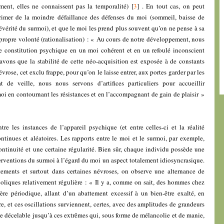
ment, elles ne connaissent pas la temporalité)
[
3
]
. En tout cas, on peut
primer de la moindre défaillance des défenses du moi (sommeil, baisse de
sévérité du surmoi), et que le moi les prend plus souvent qu’on ne pense à sa
propre volonté (rationalisation) : « Au cours de notre développement, nous
e constitution psychique en un moi cohérent et en un refoulé inconscient
savons que la stabilité de cette néo-acquisition est exposée à de constants
vrose, cet exclu frappe, pour qu’on le laisse entrer, aux portes garder par les
at de veille, nous nous servons d’artifices particuliers pour accueillir
oi en contournant les résistances et en l’accompagnant de gain de plaisir »
tre les instances de l’appareil psychique (et entre celles-ci et la réalité
ontinues et aléatoires. Les rapports entre le moi et le surmoi, par exemple,
continuité et une certaine régularité. Bien sûr, chaque individu possède une
erventions du surmoi à l’égard du moi un aspect totalement idiosyncrasique.
ments et surtout dans certaines névroses, on observe une alternance de
liques relativement régulière : « Il y a, comme on sait, des hommes chez
re périodique, allant d’un abattement excessif à un bien-être exalté, en
re, et ces oscillations surviennent, certes, avec des amplitudes de grandeurs
eine décelable jusqu’à ces extrêmes qui, sous forme de mélancolie et de manie,