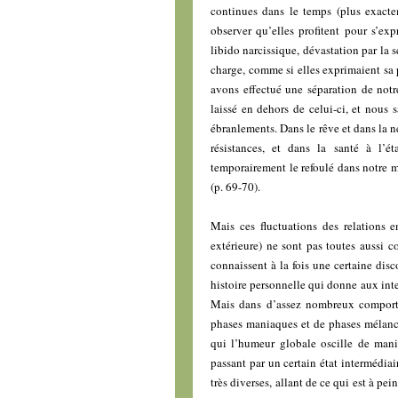
continues dans le temps (plus exacte
observer qu’elles profitent pour s’ex
libido narcissique, dévastation par la 
charge, comme si elles exprimaient sa 
avons effectué une séparation de notr
laissé en dehors de celui-ci, et nous 
ébranlements. Dans le rêve et dans la né
résistances, et dans la santé à l’ét
temporairement le refoulé dans notre m
(p. 69-70).
Mais ces fluctuations des relations en
extérieure) ne sont pas toutes aussi c
connaissent à la fois une certaine dis
histoire personnelle qui donne aux int
Mais dans d’assez nombreux comporte
phases maniaques et de phases mélanco
qui l’humeur globale oscille de maniè
passant par un certain état intermédiai
très diverses, allant de ce qui est à p