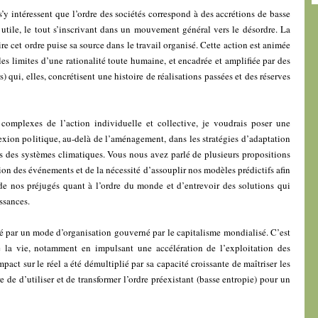
’y intéressent que l’ordre des sociétés correspond à des accrétions de basse
utile, le tout s’inscrivant dans un mouvement général vers le désordre. La
re cet ordre puise sa source dans le travail organisé. Cette action est animée
les limites d’une rationalité toute humaine, et encadrée et amplifiée par des
s) qui, elles, concrétisent une histoire de réalisations passées et des réserves
complexes de l’action individuelle et collective, je voudrais poser une
lexion politique, au-delà de l’aménagement, dans les stratégies d’adaptation
des systèmes climatiques. Vous nous avez parlé de plusieurs propositions
on des événements et de la nécessité d’assouplir nos modèles prédictifs afin
de nos préjugés quant à l’ordre du monde et d’entrevoir des solutions qui
ssances.
par un mode d’organisation gouverné par le capitalisme mondialisé. C’est
 la vie, notamment en impulsant une accélération de l’exploitation des
mpact sur le réel a été démultiplié par sa capacité croissante de maîtriser les
re de d’utiliser et de transformer l’ordre préexistant (basse entropie) pour un