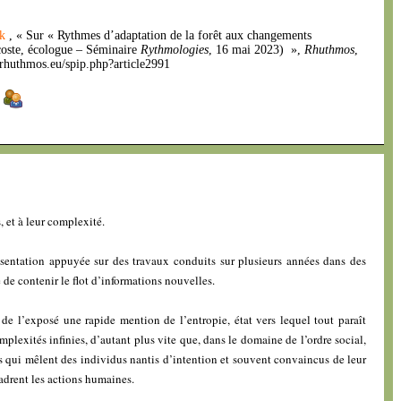
ak
, « Sur « Rythmes d’adaptation de la forêt aux changements
coste, écologue – Séminaire
Rythmologies
, 16 mai 2023) »,
Rhuthmos
,
.rhuthmos.eu/spip.php?article2991
]
, et à leur complexité.
sentation appuyée sur des travaux conduits sur plusieurs années dans des
e de contenir le flot d’informations nouvelles.
de l’exposé une rapide mention de l’entropie, état vers lequel tout paraît
mplexités infinies, d’autant plus vite que, dans le domaine de l’ordre social,
es qui mêlent des individus nantis d’intention et souvent convaincus de leur
ncadrent les actions humaines.