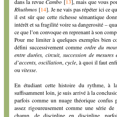
dans la revue
Cambo
[
13
]
, mais que vous po
Rhuthmos
[
14
]
. Je ne vais pas répéter ici ce 
il est sûr que cette richesse sémantique don
intérêt et sa fragilité voire sa dangerosité – q
ce que l’on convoque en reprenant à son compte
Pour me limiter à quelques exemples bien co
défini successivement comme
ordre du mouv
entre durées, circuit, succession de mesures é
d’accents, oscillation
,
cycle
, à quoi il faut en
ou
vitesse
.
En étudiant cette histoire du rythme, à l
suffisamment loin, je suis arrivé à la conclus
parfois comme un nuage théorique confus peu
assez rigoureusement comme une série de
champ, de discipline en discipline, parfo